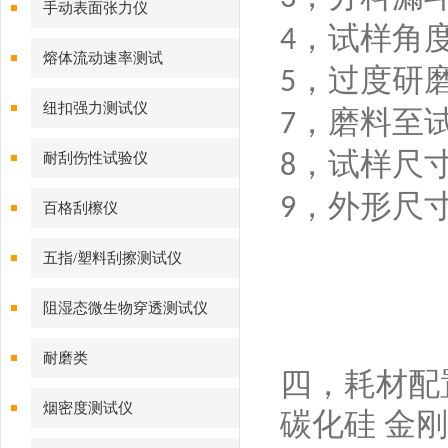
手动表面张力仪
，试样角
4
熔体流动速率测试
，过度研
5
纽扣强力测试仪
，磨料至
7
，试样尺
耐刮伤性试验仪
8
，外形尺
9
百格刮檫仪
五指/塑料刮擦测试仪
阻湿态微生物穿透测试仪
耐磨类
四，耗材配
烟密度测试仪
碳化硅 金