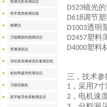
喷淋式拒水测试仪
镜光的
D523
色牢度类检测仪器
调节塑
D618
透明
耐磨仪
D1003
塑料
D2457
万能磨损性能测试仪
塑料
D4000
穿透测试仪
非织造布液体流失量测定机
粘扣带疲劳性测试仪
三，
技术参
，采用
寸
1
7
万能试验机
，电机速
2
双平板导热系数测定仪
，分料漏
3