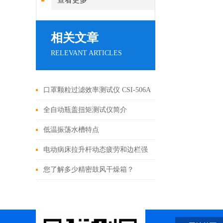
查看更多
相关文章
RELEVANT ARTICLES
口罩颗粒过滤效率测试仪 CSI-506A
上海程斯 产品介绍说明
全自动瓶盖扭矩测试仪简介
低温振荡水槽特点
电动病床拉升杆动态疲劳和边栏强
度试验机
您了解多少精密鼓风干燥箱？