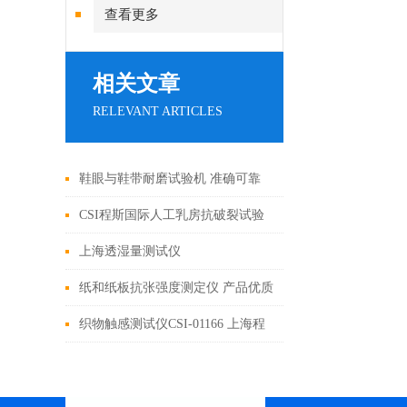
查看更多
相关文章
RELEVANT ARTICLES
鞋眼与鞋带耐磨试验机 准确可靠
CSI程斯国际人工乳房抗破裂试验
机原理解析-上海程斯
上海透湿量测试仪
纸和纸板抗张强度测定仪 产品优质
织物触感测试仪CSI-01166 上海程
斯 技术参数解析