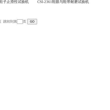
70A鞋子止滑性试验机
CSI-2361鞋眼与鞋带耐磨试验机
末页 跳转到第
页