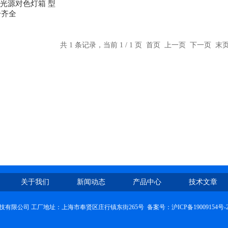
标准光源对色灯箱 型
号齐全
共 1 条记录，当前 1 / 1 页 首页 上一页 下一页 
关于我们
新闻动态
产品中心
技术文章
技有限公司 工厂地址：上海市奉贤区庄行镇东街265号 备案号：
沪ICP备19009154号-