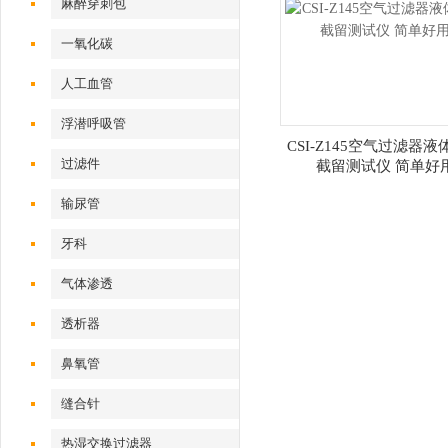
麻醉穿刺包
一氧化碳
人工血管
浮潜呼吸管
CSI-Z145空气过滤器
过滤件
截留测试仪 简单好
输尿管
牙科
气体渗透
透析器
鼻氧管
缝合针
热湿交换过滤器