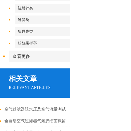
注射针类
导管类
集尿袋类
核酸采样亭
查看更多
相关文章
RELEVANT ARTICLES
空气过滤器阻水压及空气流量测试
仪YY 0770.2-2009 测试稳定
全自动空气过滤器气溶胶细菌截留