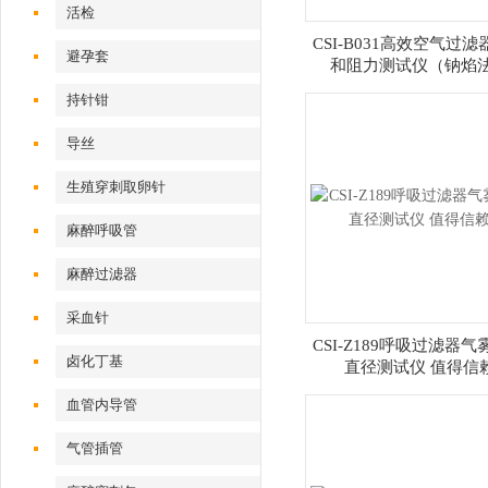
活检
CSI-B031高效空气过
避孕套
和阻力测试仪（钠焰
持针钳
导丝
生殖穿刺取卵针
麻醉呼吸管
麻醉过滤器
采血针
CSI-Z189呼吸过滤器
卤化丁基
直径测试仪 值得信
血管内导管
气管插管