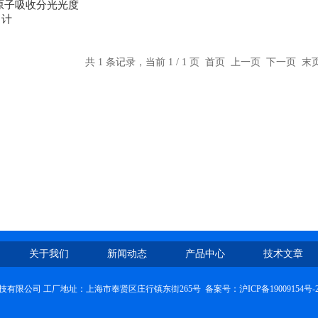
原子吸收分光光度
计
共 1 条记录，当前 1 / 1 页 首页 上一页 下一页 
关于我们
新闻动态
产品中心
技术文章
技有限公司 工厂地址：上海市奉贤区庄行镇东街265号 备案号：
沪ICP备19009154号-