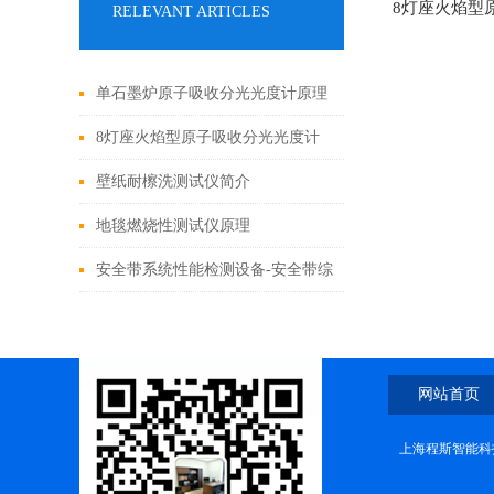
8灯座火焰型
RELEVANT ARTICLES
单石墨炉原子吸收分光光度计原理
8灯座火焰型原子吸收分光光度计
原理
壁纸耐檫洗测试仪简介
地毯燃烧性测试仪原理
安全带系统性能检测设备-安全带综
合测试机 GB/T 6096-2020 专业生
产
网站首页
上海程斯智能科