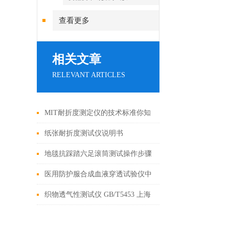
查看更多
相关文章
RELEVANT ARTICLES
MIT耐折度测定仪的技术标准你知
道吗
纸张耐折度测试仪说明书
地毯抗踩踏六足滚筒测试操作步骤
医用防护服合成血液穿透试验仪中
国制造
织物透气性测试仪 GB/T5453 上海
程斯 测试原理及标准