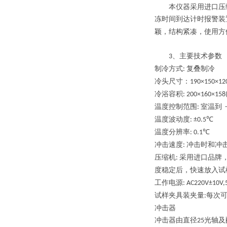
本仪器采用进口压缩
冻时间到达计时报警装
颖，结构紧凑，使用方
、主要技术参数
3
制冷方式
复叠制冷
:
冷头尺寸：
190×150×12
冷浴容积
: 200×160×15
温度控制范围
室温到
:
-
温度波动度
: ±0.5℃
温度分辨率
: 0.1℃
冲击速度
冲击时和冲
:
压缩机
采用进口品牌
:
度稳定后，快速放入试
工作电源
: AC220V±10V,
试样夹具装夹量
每次
:
冲击器
冲击器由直径
光轴及
25