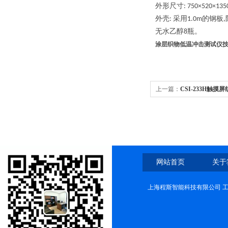
外形尺寸
: 750×520×13
外壳
采用
的钢板
:
1.0m
,
无水乙醇
瓶。
8
涂层织物低温冲击测试仪
上一篇：
CSI-233H触
网站首页
关于
上海程斯智能科技有限公司 工