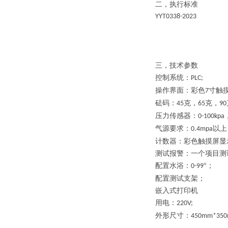
二，
执行标准
YYT0338-2023
三，
技术参数
控制系统：
PLC;
操作界面：彩色
寸触
7
砝码：
克，
克，
45
65
90
压力传感器：
0-100kpa
气源要求：
以上
0.4mpa
计数器：彩色触摸屏显
测试报警：一个项目测
配置水浴：
°；
0-99
配置测试支架；
嵌入式打印机
用电：
220V;
外形尺寸：
450mm*35