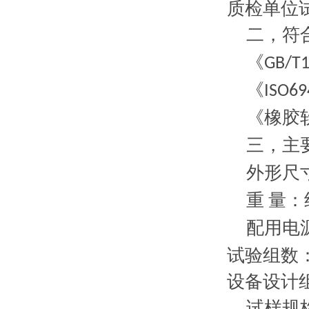
质检单位
二
，符
《
GB/T
《
ISO69
《橡胶
三，
主
外形尺
重
量：
配用电源
试验组数
设备设计
试样规格