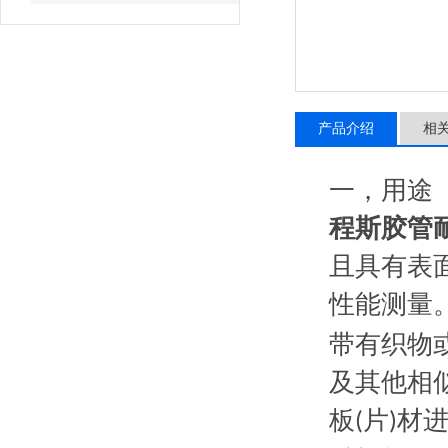
产品介绍
相
一，
用途
程斯胶管
且具有表
性能测量
带有织物
及其他相
板
片
材
(
)