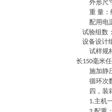
外形尺
重
量：
配用电源
试验组数
设备设计
试样规格
长
毫米
任
150
施加静压
循环次数
四，
装
主机
1.
配重
2.