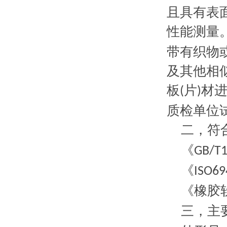
且具有表
性能测量
带有织物
及其他相
板
片
材
(
)
质检单位
二
，符
《
GB/T
《
ISO69
《橡胶
三，
主