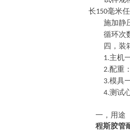
长
毫米
任
150
施加静压
循环次数
四，
装
主机
1.
配重
2.
模具
3.
测试
4.
一，
用途
程斯胶管