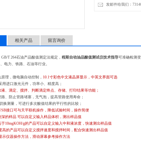
发邮件给我们：7314646
相关产品
留言询价
于
GB/T 264石油产品酸值测定法规定，
程斯自动油品酸值测试仪技术指导
可准确检测变
工、电力、铁路、石油等行业。
和法原理，微电脑自动控制，
10.1寸彩色中文液晶屏显示，中英文界面可选
统采用进口激光元件，功率小、精度高；
加液、滴定、搅拌、判断滴定终点、存储、打印结果等功能；
洗管路、防止管路堵塞，无气泡，提高管路使用寿命；
自动切换测量，可进行多次酸值结果的平行性的比较；
带USB接口可与天平联机操作，降低试验时间，操作简便
较深的样品 可以自定义输入样品体积，测出样品值
高于10mgKOH/g的产品可以自定义输入中和液浓度，快速测出样品值
稠度高的产品可以自定义搅拌速度和搅拌时间，配合快速测出样品值
幕显示仪器操作方法，滑动屏幕参考操作方法