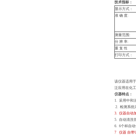
技术指标：
显示方式：
准
确
度
:
测量范围
:
分
辨
率
:
重
复
性
打印方式：
该仪器适用于 
泛应用在化
仪器特点：
1. 采用中
2. 检测系
3.
仪器自动
5. 自动清
6. 6个杯
7 仪器 自