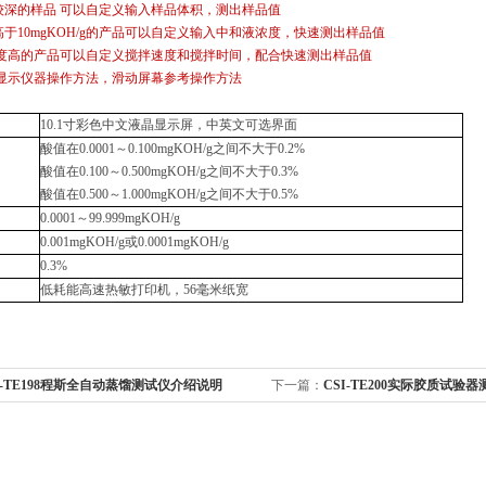
较深的样品 可以自定义输入样品体积，测出样品值
高于10mgKOH/g的产品可以自定义输入中和液浓度，快速测出样品值
稠度高的产品可以自定义搅拌速度和搅拌时间，配合快速测出样品值
幕显示仪器操作方法，滑动屏幕参考操作方法
10.1寸彩色中文液晶显示屏，中英文可选界面
酸值在0.0001～0.100mgKOH/g之间不大于0.2%
酸值在0.100～0.500mgKOH/g之间不大于0.3%
酸值在0.500～1.000mgKOH/g之间不大于0.5%
0.0001～99.999mgKOH/g
0.001mgKOH/g或0.0001mgKOH/g
0.3%
低耗能高速热敏打印机，56毫米纸宽
I-TE198程斯全自动蒸馏测试仪介绍说明
下一篇：
CSI-TE200实际胶质试验