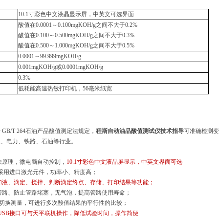
10.1寸彩色中文液晶显示屏，中英文可选界面
酸值在
0.0001～0.100mgKOH/g之间不大于0.2%
酸值在
0.100～0.500mgKOH/g之间不大于0.3%
酸值在
0.500～1.000mgKOH/g之间不大于0.5%
0.0001～99.999mgKOH/g
0.001mgKOH/g或0.0001mgKOH/g
0.3%
低耗能高速热敏打印机，
56毫米纸宽
GB/T 264石油产品酸值测定法规定，
程斯自动油品酸值测试仪技术指导
可准确检测变
工、电力、铁路、石油等行业。
和法原理，微电脑自动控制，
10.1寸彩色中文液晶屏显示，中英文界面可选
统采用进口激光元件，功率小、精度高；
加液、滴定、搅拌、判断滴定终点、存储、打印结果等功能；
洗管路、防止管路堵塞，无气泡，提高管路使用寿命；
自动切换测量，可进行多次酸值结果的平行性的比较；
带USB接口可与天平联机操作，降低试验时间，操作简便