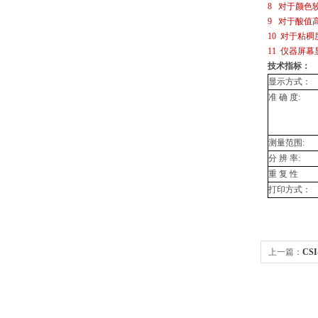
8 对于颜色
9 对于酸值
10 对于粘
11 仪器屏
技术指标：
显示方式：
准 确 度:
测量范围:
分 辨 率:
重 复 性
打印方式：
上一篇：
CS