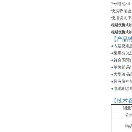
7号电池×4
便携收纳盒
使用说明书
程斯便携式
程斯便携式
【产品
●
内建微电
●
采用分光
●
符合国际
●
单位简易
●
大型液晶
●
具有资料
●
电池剩余
【技术
测量
分
精