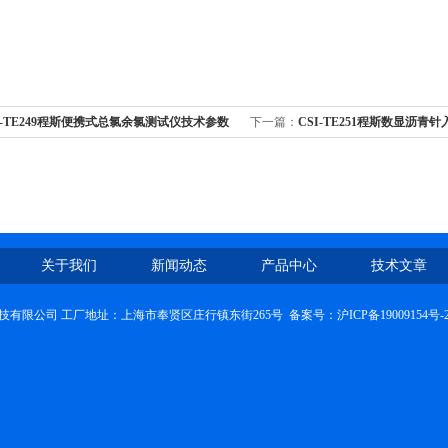
I-TE249程斯便携式总氯余氯测试仪技术参数
下一篇：
CSI-TE251程斯数显沥
关于我们
新闻动态
产品中心
技术文章
技有限公司 工厂地址：上海市奉贤区庄行镇东街265号 备案号：
沪ICP备19009154号-