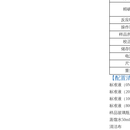
精
反应
操作
样品
校
储存
电
尺
重
【配置
标准液（
0
标准液（
20
标准液（
1
标准液（
8
样品玻璃瓶
蒸馏水
50ml
清洁布