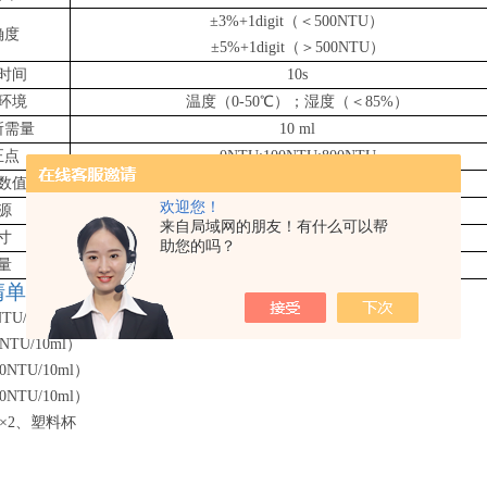
±3%+1digit（＜500NTU）
确度
±5%+1digit（＞500NTU）
时间
10s
环境
温度（
0-50℃）；湿度（＜85%）
所需量
10 ml
正点
0NTU;100NTU;800NTU
数值
150 组
欢迎您！
源
DC 1.5V (UM4, AAA) battery x 4
来自局域网的朋友！有什么可以帮
寸
70 x 135 x 65 mm
助您的吗？
量
168 g(含电池)
清单】
NTU/10ml）
NTU/10ml）
00NTU/10ml）
00NTU/10ml）
×2、塑料杯