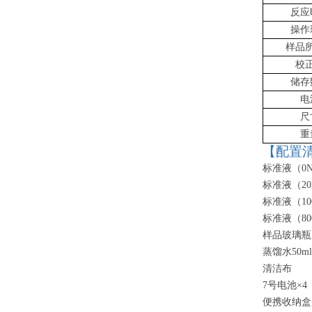
反应
操作
样品
校
储存
电
尺
重
【配置
标准液（
0
标准液（
20
标准液（
1
标准液（
8
样品玻璃瓶
蒸馏水
50ml
清洁布
7号电池×4
便携收纳盒