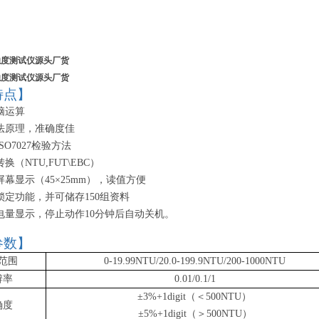
浊度测试仪源头厂货
浊度测试仪源头厂货
特点】
脑运算
法原理，准确度佳
ISO7027检验方法
转换（
NTU,FUT\EBC）
屏幕显示（
45×25mm），读值方便
锁定功能，并可储存
150组资料
电量显示，停止动作
10分钟后自动关机。
参数】
范围
0-19.99NTU/20.0-199.9NTU/200-1000NTU
辨率
0.01/0.1/1
±3%+1digit（＜500NTU）
确度
±5%+1digit（＞500NTU）