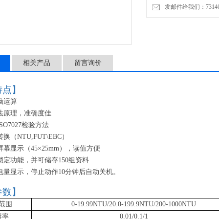
发邮件给我们：7314646
相关产品
留言询价
特点】
脑运算
法原理，准确度佳
ISO7027检验方法
转换（
NTU,FUT\EBC）
屏幕显示（
45×25mm），读值方便
锁定功能，并可储存
150组资料
电量显示，停止动作
10分钟后自动关机。
参数】
范围
0-19.99NTU/20.0-199.9NTU/200-1000NTU
辨率
0.01/0.1/1