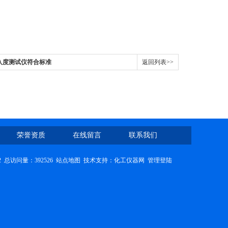
青针入度测试仪符合标准
返回列表>>
荣誉资质
在线留言
联系我们
2
总访问量：392526
站点地图
技术支持：
化工仪器网
管理登陆