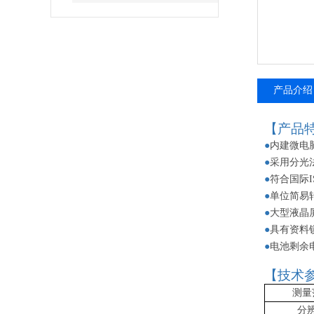
产品介绍
【产品
●
内建微电
●
采用分光
●
符合国际
●
单位简易
●
大型液晶
●
具有资料
●
电池剩余
【技术
测量
分