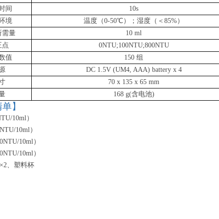
时间
10s
环境
温度（
0-50℃）；湿度（＜85%）
所需量
10 ml
正点
0NTU;100NTU;800NTU
数值
150 组
源
DC 1.5V (UM4, AAA) battery x 4
寸
70 x 135 x 65 mm
量
168 g(含电池)
清单】
NTU/10ml）
NTU/10ml）
00NTU/10ml）
00NTU/10ml）
×2、塑料杯