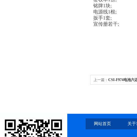
铭牌1块;
电源线1根;
扳手1套;
宣传册若干;
上一篇：
CSI-F974电
方案
网站首页
关于