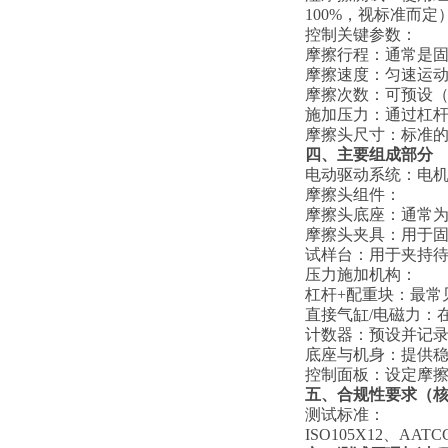
100%，视标准而
‌控制关键参数：‌
‌摩擦行程：‌通常是
‌摩擦速度：‌匀速运
‌摩擦次数：‌可预设
‌施加压力：‌通过杠
‌摩擦头尺寸：‌标准的
四、主要组成部分
‌电动驱动系统：‌
‌摩擦头组件：‌
‌摩擦头底座：‌通
‌摩擦头夹具：‌用
‌试样台：‌用于夹
‌压力施加机构：‌
‌杠杆+配重块：‌
‌直接气缸/电磁力
‌计数器：‌预设并
‌底座与机身：‌提供
‌控制面板：‌设定摩
五、
合规性要求（
测试标准：
ISO105X12
、
AATC