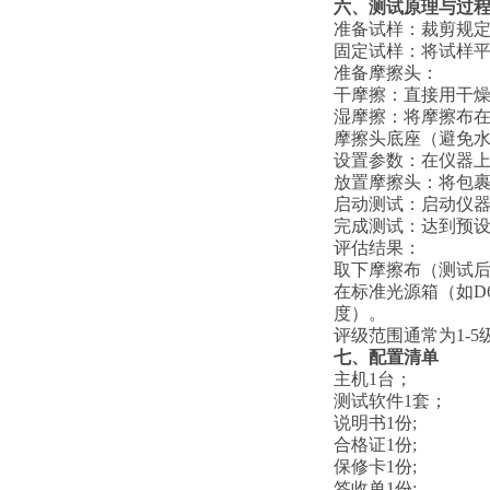
六、
测试原理与过
‌准备试样：‌裁剪
‌固定试样：‌将试
‌准备摩擦头：‌
‌干摩擦：‌直接用
‌湿摩擦：‌将摩擦
摩擦头底座（避免
‌设置参数：‌在仪
‌放置摩擦头：‌将
‌启动测试：‌启动
‌完成测试：‌达到
‌评估结果：‌
取下摩擦布（测试
在标准光源箱（如D65
度）。
评级范围通常为1-
七、配置清单
主机1台；
测试软件1套；
说明书1份;
合格证1份;
保修卡1份;
签收单1份;