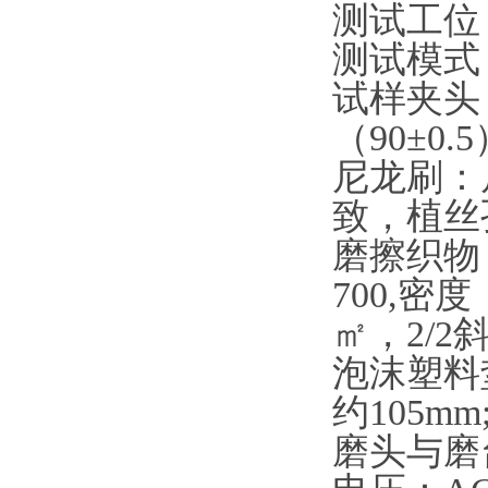
测试工位
测试模式
试样夹头
（90±0.
尼龙刷
：
致，植丝孔
磨擦织物：2
700,密度
㎡，2/2
泡沫塑料
约105m
m
磨头与磨