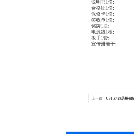
说明书1份;
合格证1份;
保修卡1份;
签收单1份;
铭牌1块;
电源线1根;
扳手1套;
宣传册若干;
上一篇：
CSI-Z429药