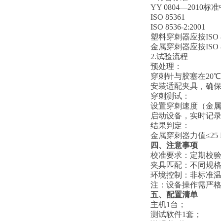
YY 0804—2010
标准
ISO 85361
ISO 8536-2:2001
塑料穿刺器应按ISO 8
金属穿刺器应按ISO 8
2.试验流程
‌预处理‌：
穿刺针与胶塞在20℃
安装适配夹具，确保穿
‌穿刺测试‌：
设置穿刺速度（金属针：1
启动设备，实时记录
‌结果判定‌：
金属穿刺器力值≤25
四
、注意事项
‌校准要求‌：定期
‌夹具匹配‌：不同规
‌环境控制‌：非标
注：设备操作需严格遵循 ‌
五、配置清单
主机1台；
测试软件1套；