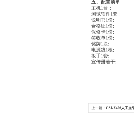
五、配置清单
主机1台；
测试软件1套；
说明书1份;
合格证1份;
保修卡1份;
签收单1份;
铭牌1块;
电源线1根;
扳手1套;
宣传册若干;
上一篇：
CSI-Z426人