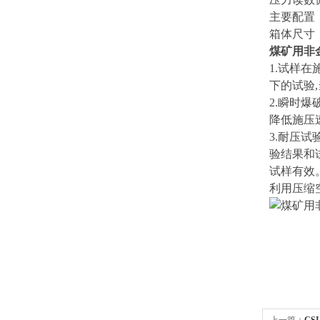
主要配置
箱体尺寸：高
煤矿用非
1.试样
下的试验,
2.瞬时
降低施压
3.耐压
验结果和
试样有效
利用压缩