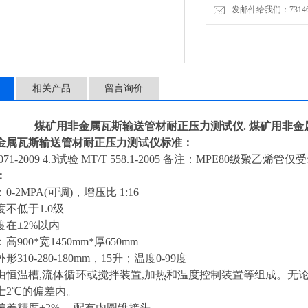
发邮件给我们：7314646
相关产品
留言询价
煤矿用非金属瓦斯输送管材耐正压力测试仪.
煤矿用非金
金属瓦斯输送管材耐正压力测试仪标准：
71-2009 4.3试验 MT/T 558.1-2005 备注：MPE80级聚乙烯管仅受
：
0-2MPA
(可调)
，增压比 1:16
不低于1.0级
度在±2%以内
900*宽1450mm*厚650mm
310-280-180mm，15升；温度0-99度
由恒温槽,流体循环或搅拌装置,加热和温度控制装置等组成。无
士2℃的偏差内。
偏差精度±2% ，配有内圆锥接头