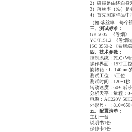
2）碰撞是由绕自身
3）落丝率（
‰
）是
4）首先测定样品中
（如:落丝率，每个
三、测试标准
：
GB 5605 《卷烟》
YC/T151.2 《
ISO 3550-2 
四、技术参数
：
控制系统：PLC+Win
操作界面：15寸工
旋转箱：L=140mm
测试工位：5工位
测试时间：120±1秒
转动速度：60±1转/
分析天平：量程：0~2
电源：AC220V 50H
外形尺寸：810×650
五、
配置
清单：
主机一台
说明书1份
保修卡1份