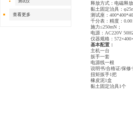
测试仪
释放方式：电磁释
黏土固定治具：φ25
查看更多
测试
座
：
400*400
千分表：精度：0.00
施力≤250mN
；
电源：AC220V 50H
仪器规格：572×400×
基本配置：
主机一台
扳手一套
电源线一根
说明书/合格证/保修
扭矩扳手1把
橡皮泥1盒
黏土固定治具1个