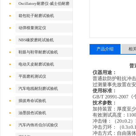
Oscillatory耐磨仪-威士伯耐磨
试验机
箱包轮子耐磨试验机
动弹模量测定仪
NBS橡胶磨耗试验机
产品介绍
相
鞋眼与鞋带耐磨试验机
电动天皮耐磨试验机
普
仪器用途：
平面磨耗测试仪
普通款防护鞋抗冲
过测量事先放置在
汽车电线耐刮磨试验机
使用标准：
GB/T 20991-2007
《
插拔寿命试验机
技术参数：
加持装置：厚度至
油墨脱色试验机
有效测试高度：1100
冲击锤：（20±0.2）
汽车内饰肖伯尔试验仪
冲击刃环：（0.3±0.
冲击方式：自由落