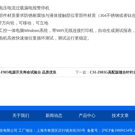
电压电流过载漏电报警停机
部件材质要求防锈耐腐蚀与液体接触部位零部件材质（
不锈钢或者钛
304
带万向轮，可移动，可立地
工控一体电脑
系统，带
无线连接打印机，自动生成测试报表
Windows
WIFI
电机高效快速做往复循环测试，测试运行更稳定。
I-F905电源开关寿命试验台 品质优良
下一篇：
CSI-Z003G高配版缝合
射针
关于我们
新闻动态
产品中心
技术文章
技有限公司 工厂地址：上海市奉贤区庄行镇东街265号 备案号：
沪ICP备19009154号-