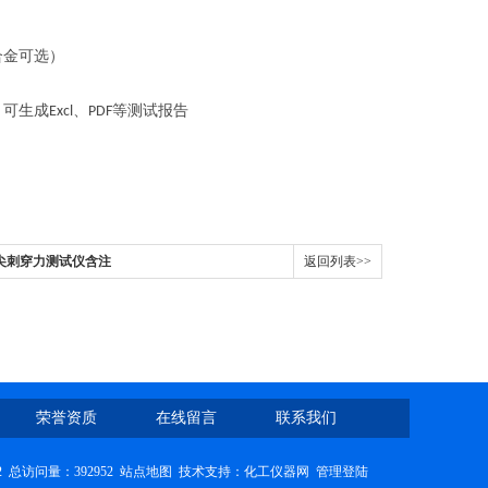
合金可选）
，可生成
、
等测试报告
Excl
PDF
针针尖刺穿力测试仪含注
返回列表>>
荣誉资质
在线留言
联系我们
2
总访问量：392952
站点地图
技术支持：
化工仪器网
管理登陆