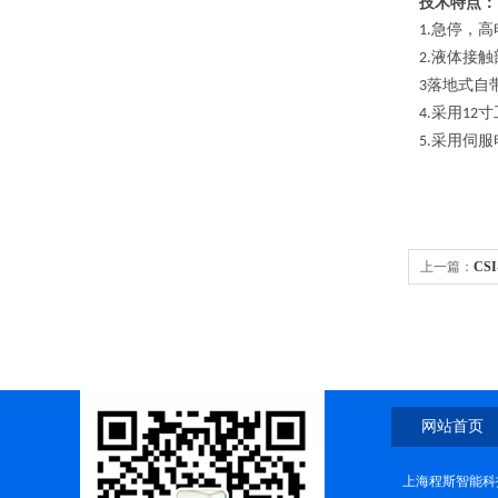
技术特点：
急停，高
1.
液体接触
2.
落地式自
3
采用
寸
4.
12
采用伺服
5.
上一篇：
CS
网站首页
上海程斯智能科