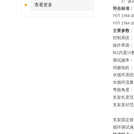
）该
2
查看更多
符合标准：
YY/T 1764-2
YY/T 1764-2
主要参数
：
控制系统：
操作界面：
内置计
PLC
测试频率：
伺服电机：
水循环系统
水循环流量
弯曲角度：
支架长度范
支架直径范
支架固定接
循环测试液