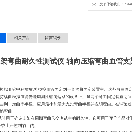
发邮件给我们：7314646
会弯曲到一定曲率半径。应
样支撑单元断裂的发生。
相关产品
留言询价
架弯曲耐久性测试仪-轴向压缩弯曲
血管支
模拟血管中释放后
将模拟血管固定到一套弯曲固定装置中。这些弯曲固
,
持续向模拟血管传送周期性轴向运动的设备上。当两个弯曲固定装置之间
曲到一定曲率半径。应用最小和最大支架弯曲半径并说明理由。在试验过
缩弯曲
：
试验用于确定支架在周期弯曲形变测试中的耐久性。它可用于评价产品对
或生产控制的目的。
/