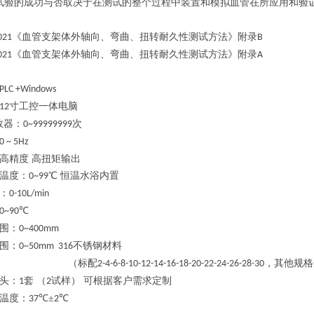
试验的成功与否取决于在测试的整个过程中装置和模拟血管在所应用和验
《血管支架体外轴向、弯曲、扭转耐久性测试方法》附录
021
B
《血管支架体外轴向、弯曲、扭转耐久性测试方法》附录
021
A
PLC
+Windows
寸工控一体电脑
12
数器：
次
0~99999999
0
~ 5Hz
高精度
高扭矩输出
温度：
℃ 恒温水浴内置
0~99
：
0-10L/min
℃
0~90
围：
0~400mm
围
：
不锈钢材料
0~50mm 316
（标配
，其他规格
2-4-6-8-10-12-14-16-18-20-22-24-26-28-30
头：
套 （
试样） 可根据客户需求定制
1
2
温度：
℃±
℃
37
2