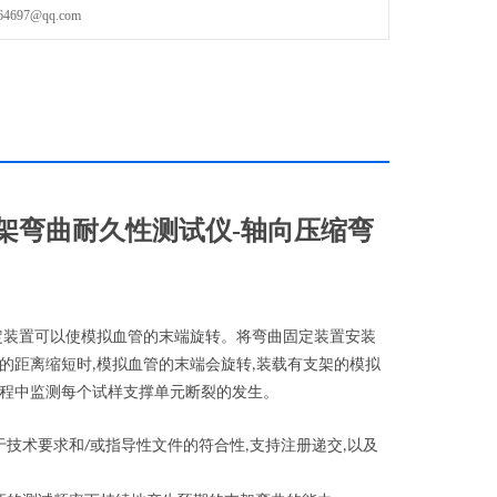
97@qq.com
用最小和最大支架弯曲半径并说明理由。在试验过程中监测每个试
架弯曲耐久性测试仪-轴向压缩弯
定装置可以使模拟血管的末端旋转。将弯曲固定装置安装
的距离缩短时
模拟血管的末端会旋转
装载有支架的模拟
,
,
程中监测每个试样支撑单元断裂的发生。
于技术要求和
或指导性文件的符合性
支持注册递交
以及
/
,
,