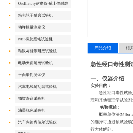
Oscillatory耐磨仪-威士伯耐磨
试验机
箱包轮子耐磨试验机
动弹模量测定仪
NBS橡胶磨耗试验机
产品介绍
相
鞋眼与鞋带耐磨试验机
电动天皮耐磨试验机
急性经口毒性测
平面磨耗测试仪
一、仪器介绍
实验目的：
汽车电线耐刮磨试验机
急性经口毒性试验
插拔寿命试验机
理和其他毒理学试验剂
实验概述：
油墨脱色试验机
概率单位法
(Miller
的选择可通过预试验确
汽车内饰肖伯尔试验仪
行大体解剖。