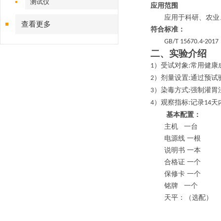
测试仪
应用范围
应用于科研、农业
查看更多
符合标准：
GB/T 15670.4-2017
二、实验介绍
）受试对象
常用健康
1
:
）剂量设置
通过预试
2
:
）染毒方式
强制灌胃
3
:
）观察指标
记录
天
4
:
14
基本配置：
主机
一台
电源线
一根
说明书
一本
合格证
一个
保修卡
一个
铭牌
一个
天平：（选配）