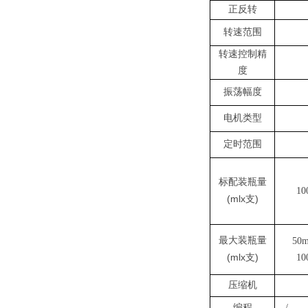
正反转
转速范围
转速控制精
度
振荡幅度
电机类型
定时范围
标配装瓶量
10
(mlx
)
支
最大装瓶量
50
(mlx
)
支
10
压缩机
编程
/