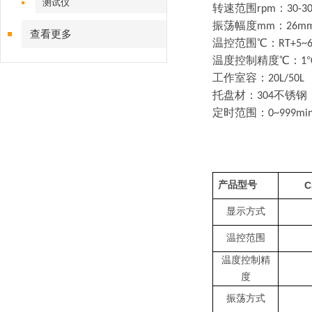
测试仪
转速范围
：
rpm
30-3
振荡幅度
：
mm
26m
查看更多
温控范围
℃：
RT+5~
温度控制精度
℃：
°
1
工作室容：
20L/50L
托盘材：
不锈钢
304
定时范围：
0~999min
产品型号
C
显示方式
温控范围
温度控制精
度
振荡方式