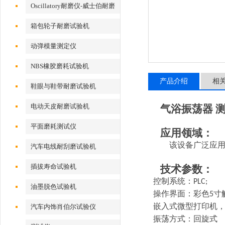
Oscillatory耐磨仪-威士伯耐磨
试验机
箱包轮子耐磨试验机
动弹模量测定仪
NBS橡胶磨耗试验机
产品介绍
相
鞋眼与鞋带耐磨试验机
电动天皮耐磨试验机
气浴振荡器 
平面磨耗测试仪
应用领域：
该设备广泛应
汽车电线耐刮磨试验机
插拔寿命试验机
技术参数：
控制系统：
PLC;
油墨脱色试验机
操作界面：彩色
寸
5
嵌入式微型打印机
汽车内饰肖伯尔试验仪
振荡方式：回旋式