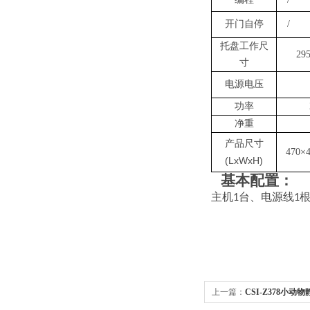
开门自停
/
托盘工作尺
29
寸
电源电压
功率
净重
产品尺寸
470×
(LxWxH)
基本配置：
主机
台、电源线
1
1
上一篇：
CSI-Z378小