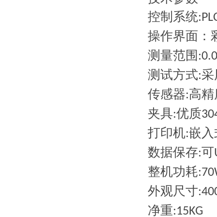
控制系统
:PL
操作界面：
测量范围
:0.
测试方式
采
:
传感器
高精
:
夹具
优质
:
30
打印机
嵌入
:
数据保存
可
:
整机功耗
:7
外观尺寸
:40
净重
:15KG