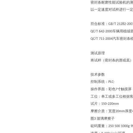
密封条耐磨性能试验机的
以一定速度对试样进行一
符合标准：
GB/T 21282-200
车辆用植绒
QC/T 642-2000
汽车密封条
QC/T 711-2004
测试原理
将试样（密封条的唇或底
技术参数
控制系统：
PLC;
操作界面：彩色
寸触摸屏
7
工位：单工或多工位根据
试片：
150-220mm
摩擦介质：宽度
厚度
20mm
图
玻璃摩擦子
3
砝码重量：
250 500 1000g 