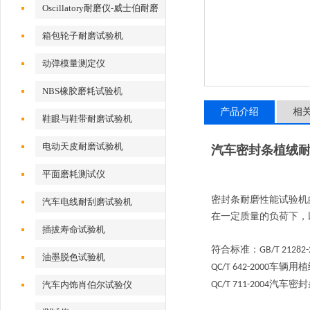
Oscillatory耐磨仪-威士伯耐磨
试验机
箱包轮子耐磨试验机
动弹模量测定仪
NBS橡胶磨耗试验机
产品介绍
相
鞋眼与鞋带耐磨试验机
电动天皮耐磨试验机
汽车密封条植绒耐
平面磨耗测试仪
密封条耐磨性能试验机
汽车电线耐刮磨试验机
在一定质量的负荷下，
插拔寿命试验机
符合标准：
GB/T 21282-
油墨脱色试验机
车辆用植
QC/T 642-2000
汽车密封
汽车内饰肖伯尔试验仪
QC/T 711-2004