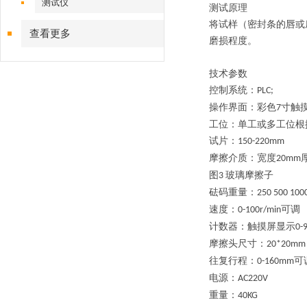
测试仪
测试原理
将试样（密封条的唇或
查看更多
磨损程度。
技术参数
控制系统：
PLC;
操作界面：彩色
寸触
7
工位：单工或多工位根
试片：
150-220mm
摩擦介质：宽度
20mm
图
玻璃摩擦子
3
砝码重量：
250 500 100
速度：
可调
0-100r/min
计数器
：
触摸屏显示
0-
摩擦头尺寸：
20*20mm
往复行程：
可
0-160mm
电源：
AC220V
重量：
4
0KG