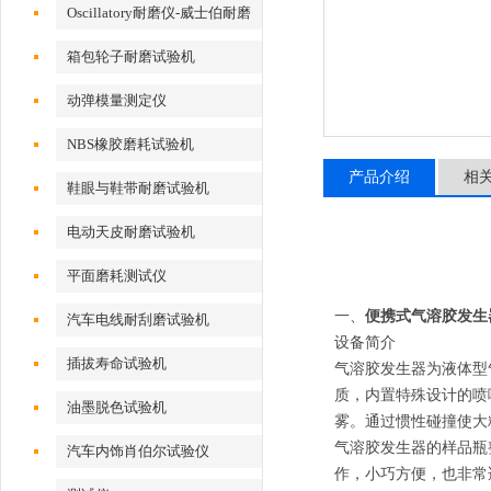
Oscillatory耐磨仪-威士伯耐磨
试验机
箱包轮子耐磨试验机
动弹模量测定仪
NBS橡胶磨耗试验机
产品介绍
相
鞋眼与鞋带耐磨试验机
电动天皮耐磨试验机
平面磨耗测试仪
一、
便携式气溶胶发生
汽车电线耐刮磨试验机
设备简介
插拔寿命试验机
气溶胶发生器为液体型
质，内置特殊设计的喷
油墨脱色试验机
雾。通过惯性碰撞使大
气溶胶发生器的样品瓶
汽车内饰肖伯尔试验仪
作，小巧方便，也非常