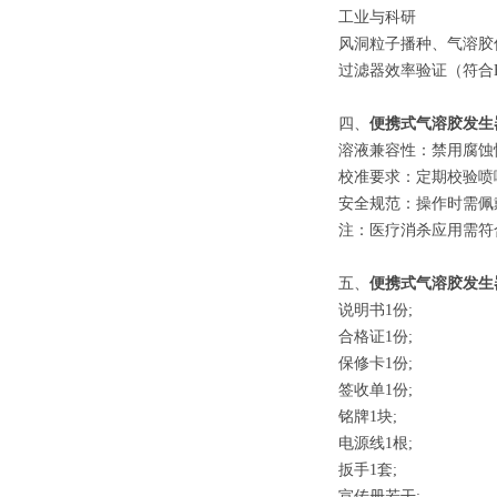
工业与科研
风洞粒子播种、气溶胶
过滤器效率验证（符合
四
、
便携式气溶胶发生
溶液兼容性
：禁用腐蚀
校准要求
：定期校验喷
安全规范
：操作时需佩
注
：医疗消杀应用需符
五、
便携式气溶胶发生
说明书
1
份
;
合格证
1
份
;
保修卡
1
份
;
签收单
1
份
;
铭牌
1
块
;
电源线
1
根
;
扳手
1
套
;
宣传册若干
;