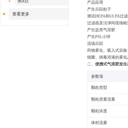
测试仪
产品应用
产生示踪粒子
查看更多
测试
HEPA
和
ULPA
过滤
过滤器及洁净间现场检
产生盐类气溶胶
产生
PSL
小球
流场示踪
药物雾化、吸入式实验
细菌、病毒溶液的雾化
二、
便携式气溶胶发生
参数项
颗粒类型
颗粒质量流量
颗粒浓度
体积流量