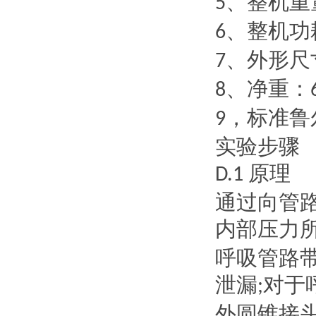
、整机重
5
、整机功
6
、外形尺
7
、净重：
8
，标准鲁
9
实验步骤
原理
D.1
通过向管
内部压力
呼吸管路
泄漏
对于
;
外圆锥接