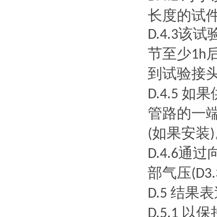
长度的试
该试
D.4.3
节至少
1h
到试验接
如果
D.4.5
管路的一
如果安装
(
)
通过
D.4.6
部气压
(D3.
结果表
D.5
以保
D.5.1