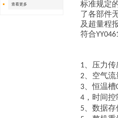
标准规定
查看更多
了各部件
及超量程
符合
YY046
、
压力传
1
、
空气流
2
、
恒温槽
3
，时间控
4
、数据存
5