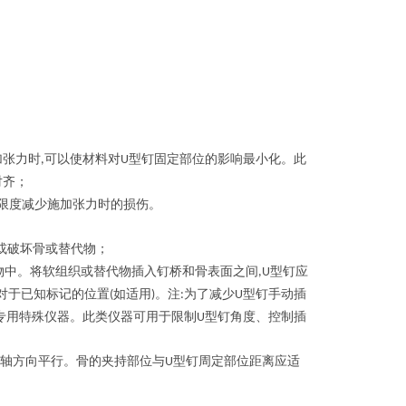
加张力时
可以使材料对
型钉固定部位的影响最小化。此
,
U
对齐
；
限度减少施加张力时的损伤。
或破坏骨或替代物
；
物中。将软组织或替代物插入钉桥和骨表面之间
型钉应
,U
对于已知标记的位置
如适用
。注
为了减少
型钉手动插
(
)
:
U
专用特殊仪器。此类仪器可用于限制
型钉角度、控制插
U
轴方向平行。骨的夹持部位与
型钉周定部位距离应适
U