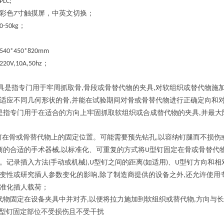
PLC;
彩色
寸触摸屏，中英文切换；
7
；
0-50kg
；
540*450*820mm
；
220V,10A,50hz
具是指专门用于牢周抓取骨
骨段或骨替代物的夹具
对软组织或替代物施
,
,
适应不同几何形状的骨
并能在试验期间对骨或骨替代物进行正确定向和
,
是指专门用于在适合的方向上牢固抓取软组织或合成替代物的夹具
并最大
,
钉在骨或骨替代物上的固定位置。可能需要预先钻孔
以容纳钉腿而不损伤
,
商的合适的手术器械
以标准化、可重复的方式将
型钉固定在骨或骨替代
,
U
。记录插入方法
手动或机械
型钉之间的距离
如适用
、
型钉方向和相
(
),U
(
)
U
变性或研究插人参数变化的影响
除了制造商提供的设备之外
还允许使用
,
,
准化插人载荷；
代物固定在设备夹具中并对齐
以便将拉力施加到软组织或替代物
方向与长
,
,
型钉固定部位不受损伤且不受干扰