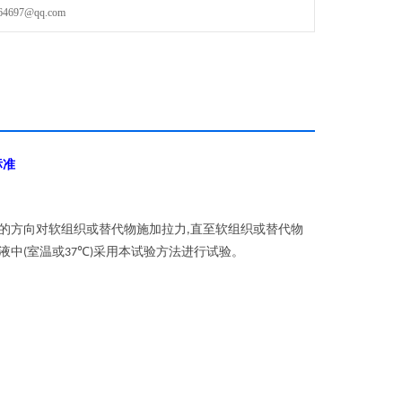
97@qq.com
标准
的方向对软组织或替代物施加拉力
直至软组织或替代物
,
液中
室温或
采用本试验方法进行试验。
(
37℃)