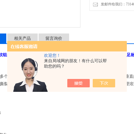
发邮件给我们：7314646
相关产品
留言询价
软组织固定强度试验机 满足标准
金属U型钉软组织固定强度试验机 满足
欢迎您！
来自局域网的朋友！有什么可以帮
助您的吗？
多个
型钉
将软组织或替代物固定到骨或骨替代物上。以与钉腿平面垂直
U
,
撕裂
或者
型钉固定失效。可以在常温环境条件下或者在水溶液或生理溶
,
U
1