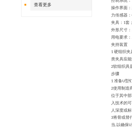
控制系统：
查看更多
操作界面：
力传感器：
夹具：
套
1
外形尺寸：
用电要求：
夹持装置
硬组织夹
1
类夹具应能
软组织具
2
步骤
准备
型
1
U
使用制造
2
位于其中部
入技术的可
人深度或标
将骨或替
3
当
以确保
,
U