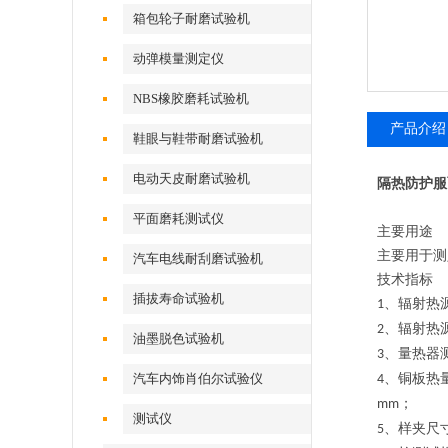
试验机
箱包轮子耐磨试验机
动弹模量测定仪
NBS橡胶磨耗试验机
产品介绍
鞋眼与鞋带耐磨试验机
电动天皮耐磨试验机
隔热防护服
平面磨耗测试仪
主要用途
主要用于测
汽车电线耐刮磨试验机
技术指标
插拔寿命试验机
、辐射热
1
、辐射热
2
油墨脱色试验机
、量热器
3
汽车内饰肖伯尔试验仪
、铜板热
4
；
mm
测试仪
、样夹尺
5