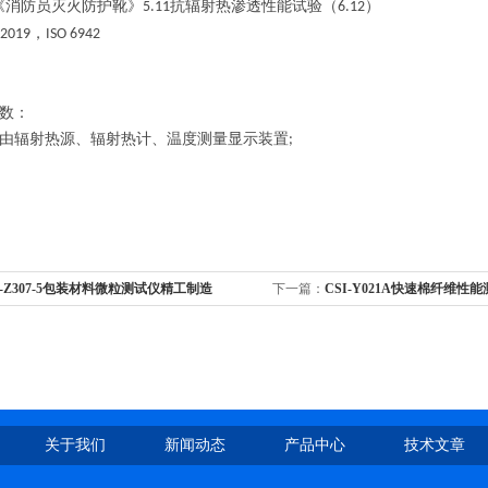
《消防员灭火防护靴》
抗辐射热渗透性能试验（
）
5.11
6.12
，
-2019
ISO 6942
数：
由辐射热源、辐射热计、温度测量显示装置
;
I-Z307-5包装材料微粒测试仪精工制造
下一篇：
CSI-Y021A快速棉纤维性
关于我们
新闻动态
产品中心
技术文章