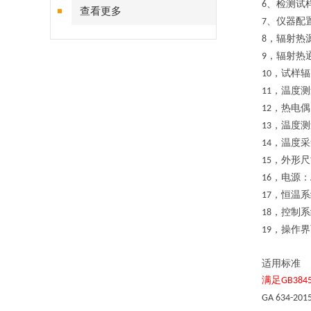
、检测试
6
查看更多
、仪器配
7
辐射热
8，
辐射热
9，
试样辐
10，
，
温度测
11
，
热电偶
12
，
温度测
13
，
温度采
14
，
外形尺
15
，
电源：
16
，
恒温系
17
，控制系
18
，操作界
19
适用标准
满足
GB384
GA 634-201