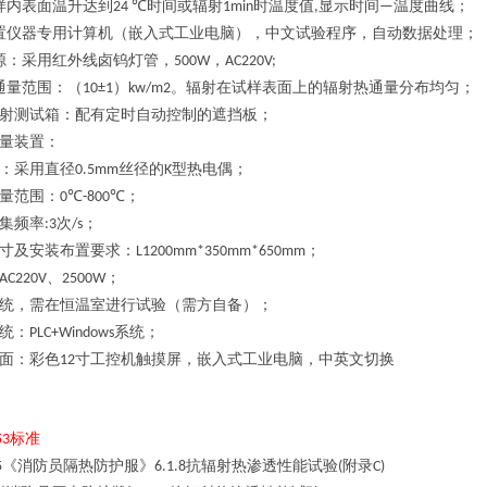
样内表面温升达到
时间或辐射
时温度值
显示时间
温度曲线；
24 ℃
1min
,
—
置仪器专用计算机
（
嵌入式工业电脑
）
，中文试验程序，自动数据处理
；
源：采用红外线卤钨灯管，
，
500W
AC220V;
通量范围：（
）
。辐射在试样表面上的辐射热通量分布均匀；
10±1
kw/m2
射测试箱：配有定时自动控制的遮挡板；
量装置：
：采用直径
丝径的
型热电偶；
0.5mm
K
量范围：
；
0℃-800℃
集频率
次
；
:3
/s
寸及安装布置要求：
；
L1200mm*350mm*650mm
、
；
AC220V
2500W
统，需在恒温室进行试验（需方自备）
；
统：
系统；
PLC+Windows
面：彩色
寸工控机触摸屏，嵌入式工业电脑，中英文切换
12
标准
53
《消防员隔热防护服》
抗辐射热渗透性能试验
附录
5
6.1.8
(
C)