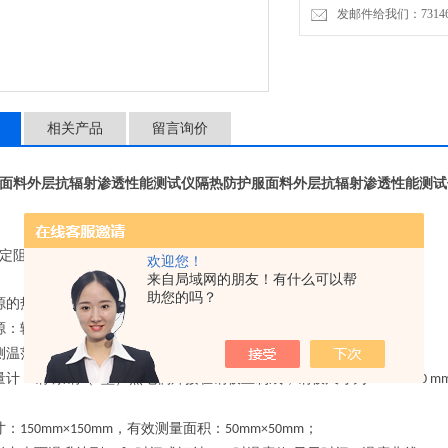
发邮件给我们：7314646
3、量热器测温范围：常温～
相关产品
留言询价
面料外层抗辐射渗透性能测试仪
隔热防护服面料外层抗辐射渗透性能测试
定阻燃防护服和防护靴等材料暴露于辐射热源的隔热性能的测试。
欢迎您！
来自局域网的朋友！有什么可以帮
助您的吗？
源的热通量：辐射量可调，
～
5
50kw/m2
源：辐射热源采用特制
红外管；
T-150
测温范围：常温～
；
85℃
量计：铜
康铜（
型）热电偶焊接在铜板上制成，铜板尺寸为
-
T
50 mm×50 m
寸：
，有效测量面积：
；
150mm×150mm
50mm×50mm