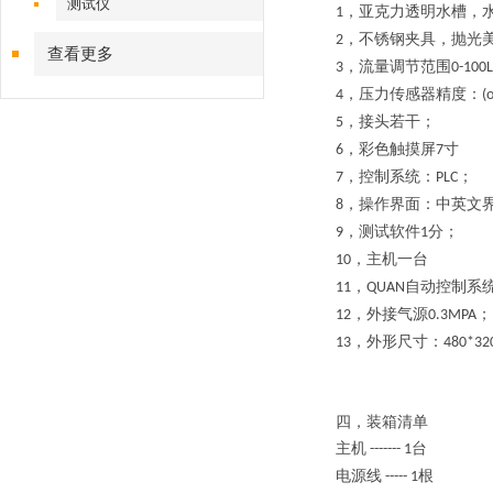
测试仪
，
亚克力透明水槽，
1
，
不锈钢夹具，抛光
2
查看更多
，
流量调节范围
3
0-
10
0L
，
压力
传感器
精度
：
4
(
，接头若干；
5
，
彩色触摸屏
寸
6
7
，控制系统：
；
7
PLC
，操作界面：中英文
8
，测试软件
分；
9
1
，主机一台
10
，
自动控制系
11
QUAN
，外接气源
；
12
0.3MPA
，外形尺寸：
13
480*32
四，
装箱清单
主机
台
-------
1
电源线
根
-----
1