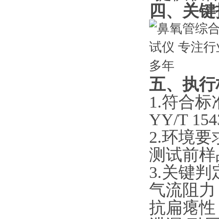
四、
关键
五
、
执行
1.
符合
标
YY/T 1
2.
‌环境要求
测试前样
3.
‌关键判
气流阻力：Δ
抗扁瘪性