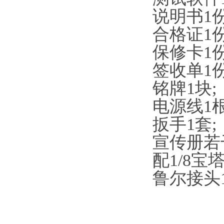
说明书1份
合格证1份
保修卡1份
签收单1份
铭牌1块;
电源线1根
扳手1套;
宣传册若
配1/8宝
鲁尔接头1