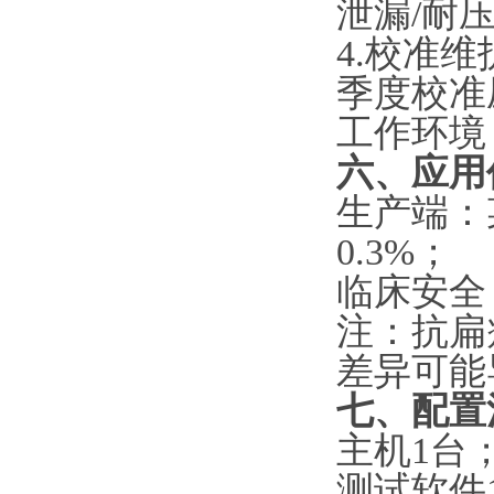
泄漏/耐压
4.
‌校准维护
季度校准压
工作环境：
六
、应用
‌生产端
0.3%‌；
‌临床安
注：抗扁
差异可能
七、配置
主机1台
测试软件