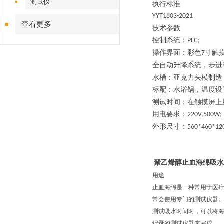
测试仪
执行标准
YYT1803-2021
查看更多
技术参数
控制系统：
PLC;
操作界面：彩色
寸触
7
全自动升降系统，步进
水槽：亚克力头模制造
标配：水浴锅，温度设
测试时间：在触摸屏上
用电要求：
220V,500W;
外形尺寸：
560*460*1
聚乙烯醇止血海绵吸水
用途
止血海绵是一种常用于医
常会使用专门的测试仪器
测试吸水时间时，可以将
记录的测试仪器来完成。