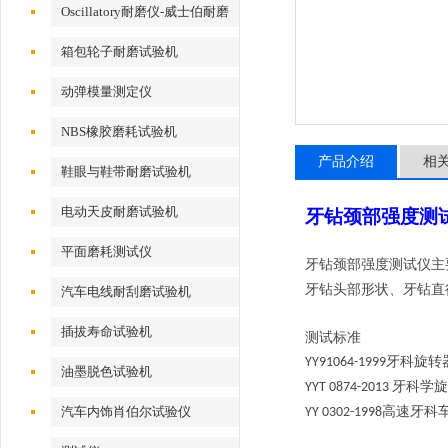
Oscillatory耐磨仪-威士伯耐磨
试验机
箱包轮子耐磨试验机
动弹模量测定仪
NBS橡胶磨耗试验机
产品介绍
相
鞋眼与鞋带耐磨试验机
电动天皮耐磨试验机
牙钻颈部强度测
平面磨耗测试仪
牙钻颈部强度测试仪主
牙钻头部形状、牙钻直
汽车电线耐刮磨试验机
插拔寿命试验机
测试标准
牙科旋转
YY91064-1999
油墨脱色试验机
牙科学旋
YYT 0874-2013
汽车内饰肖伯尔试验仪
高速牙科
YY 0302-1998