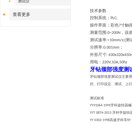
测试仪
技术参数
查看更多
控制系统：
PLC;
操作界面：彩色
寸触
7
测量范围
，误
:0~200N
测试速率
测
:<10mm/s;(
分辨率
；
:0.001mm
外形尺寸
: 430x320x45
用电：
220V,10A,50hz
牙钻颈部强度测
牙钻颈部强度测试仪主要
径、打印设定、测试、上
测试标准
牙科旋转器械
YY91064-1999
牙科学旋转
YYT 0874-2013
高速牙科车针
YY 0302-1998