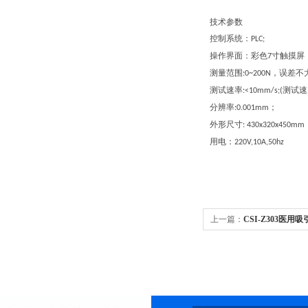
技术参数
控制系统：
PLC;
操作界面：彩色
寸触摸屏
7
测量范围
，误差不
:0~200N
测试速率
测试速
:<10mm/s;(
分辨率
；
:0.001mm
外形尺寸
: 430x320x450mm
用电：
220V,10A,50hz
上一篇：
CSI-Z303医
量测试仪