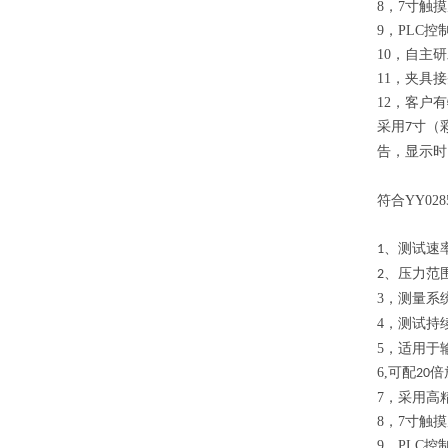
8，
7
寸触摸
9，
PLC
控
10，
自主研
11，
夹具接
12，
客户有
采用
寸（
7
告，显示时
符合
YY0285
、测试
速
1
、压力范
2
3
，
测量系
4
，
测试持
5
，
适用于
6,
可配
倍
20
7，
采用高
8，
7
寸触摸
9，
PLC
控