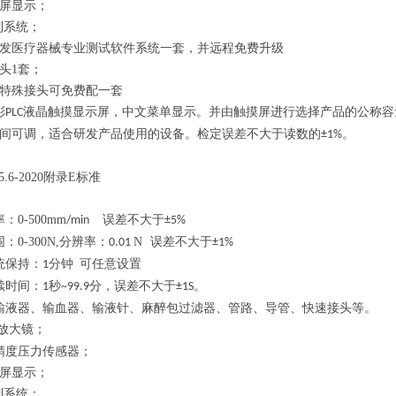
屏显示；
制系统；
发医疗器械专业测试软件系统一套，并远程免费升级
头
1
套；
特殊接头可免费配一套
彩
液晶触摸显示屏，中文菜单显示。并由触摸屏进行选择产品的公称容
PLC
间可调，适合研发产品使用的设备。检定误差不大于读数的
。
±1%
.6-2020
附录
E
标准
率
：
0-500mm
误差不大于
/min
±5%
围：
0-300N,
分辨率：
N
误差不大于
0.01
±1%
统保持：
分钟
可任意设置
1
续时间：
秒
分，误差不大于
。
1
~99.9
±1S
输液器、输血器、输液针、麻醉包过滤器、管路、导管、快速接头等。
放大镜；
精度压力传感器；
屏显示；
制系统；