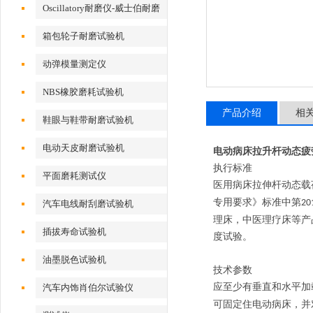
Oscillatory耐磨仪-威士伯耐磨
试验机
箱包轮子耐磨试验机
动弹模量测定仪
NBS橡胶磨耗试验机
产品介绍
相
鞋眼与鞋带耐磨试验机
电动天皮耐磨试验机
电动病床拉升杆动态疲
执行标准
平面磨耗测试仪
医用病床拉伸杆动态载
专用要求》标准中第
20
汽车电线耐刮磨试验机
理床，中医理疗床等产
插拔寿命试验机
度试验。
油墨脱色试验机
技术参数
应至少有垂直和水平加
汽车内饰肖伯尔试验仪
可固定住电动病床，并