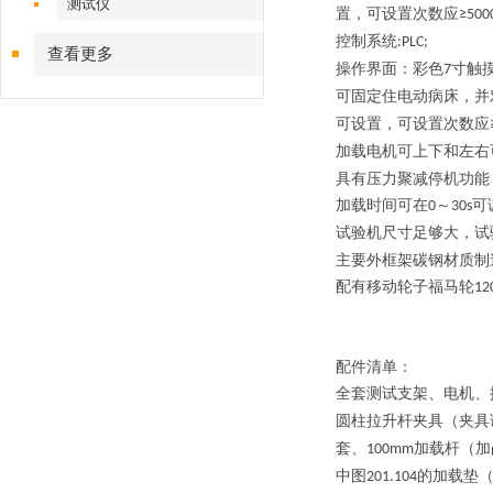
测试仪
置，可设置次数应
≥500
控制系统
:PLC;
查看更多
操作界面：彩色
寸触
7
可固定住电动病床，并
可设置，可设置次数应
加载电机可上下和左右
具有压力聚减停机功能
加载时间可在
～
可
0
30s
试验机尺寸足够大，试
主要
外
框架
碳钢
材质
制
配有移动轮子
福马轮
12
配件清单：
全套测试支架、电机、
圆柱拉升杆夹具（夹具
套、
加载杆（加
100mm
中图
的加载垫
201.104