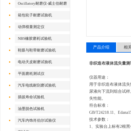
Oscillatory耐磨仪-威士伯耐磨
试验机
箱包轮子耐磨试验机
动弹模量测定仪
NBS橡胶磨耗试验机
产品介绍
相
鞋眼与鞋带耐磨试验机
电动天皮耐磨试验机
非织造布液体流失量测
平面磨耗测试仪
仪器用途：
用于非织造布液体流失
汽车电线耐刮磨试验机
尿液向下流到组合试样
插拔寿命试验机
失性能。
符合标准：
油墨脱色试验机
GB/T24218.11
、
Edana1
技术参数：
汽车内饰肖伯尔试验仪
1
、
实验台上标有
2
根黑