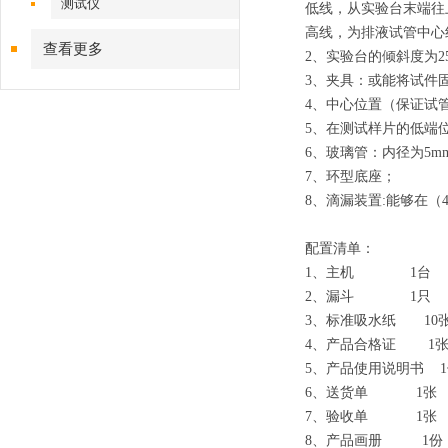
测试仪
低线，从实验台末端往
高线，为排液试管中心
查看更多
2
、
实验台的倾斜度为
2
3
、
夹具：或能将试件
4
、
中心位置（保证试
5
、
在测试样片的低端
6
、
玻璃管：内径为
5m
7
、
环型底座；
8
、
滴漏装置
:
能够在（
配置清单：
1
、主机
1
2
、漏斗
1
只
3
、标准吸水纸
10
4
、产品合格证
1
5
、产品使用说明书
1
6
、送货单
1
张
7
、验收单
1
张
8
、产品画册
1
份