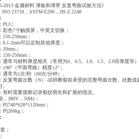
235-2013 金属材料 薄板和薄带 反复弯曲试验方法》
，ISO 23718，ASTM E290
，
JIS Z 2248
：
PLC;
：彩色7寸触摸屏，中英文切换；
：
150-250
mm
；
：
0.
1
-
2
mm
可以定制其他厚度；
：
20mm
；
：
150-250mm
；
：‌通常与材料厚度相关（常用为0、0.5、1.0、1.5、2.0倍厚度等
：‌±90°（平面弯曲）精度±2°
；
：‌通常为1次/秒（60次/分钟）。
果：‌‌反复弯曲次数（N）‌-试样断裂前承受的完整弯曲次数。此
好。
察：‌有时需要观察记录裂纹萌生和扩展的情况。
相，
380V
，
50Hz
；
：约
740*628*1120mm
；
：约
260kg
；
：
；
1套；
;