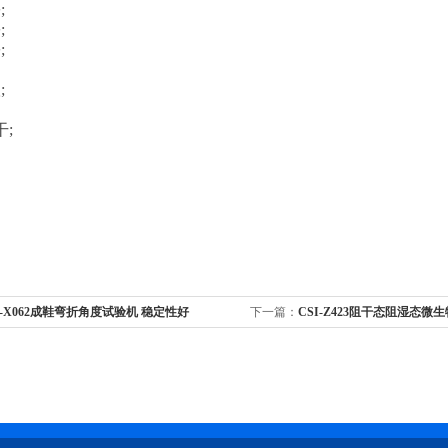
;
;
;
;
;
I-X062成鞋弯折角度试验机 稳定性好
下一篇：
CSI-Z423阻干态阻湿态
稳定