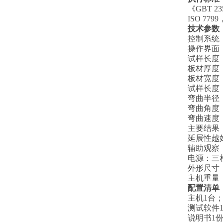
《GBT 
ISO 7799
技术参数
控制系统：
操作界面
试样长度
板材厚度
板材宽度
试样长度
‌弯曲半径
‌弯曲角度
‌弯曲速度
‌主要结
延展性越
‌辅助观
电源：三
外形尺寸
主机重量
配置清单
主机1台
测试软件
说明书1份