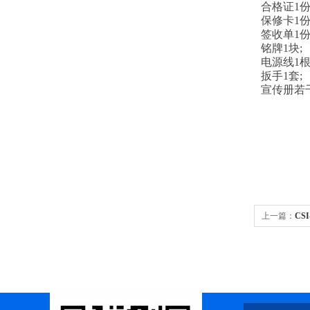
合格证1份
保修卡1份
签收单1份
铭牌1块;
电源线1根
扳手1套;
宣传册若干
上一篇：
CS