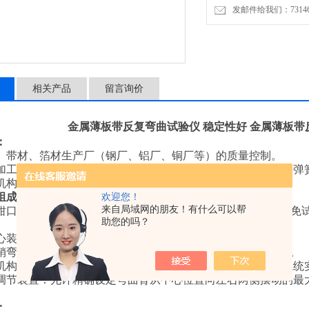
发邮件给我们：7314646
相关产品
留言询价
金属薄板带反复弯曲试验仪 稳定性好
金属薄板带
：
、带材、箔材生产厂（钢厂、铝厂、铜厂等）的质量控制。
加工行业（如汽车零部件、家电外壳、电子元器件、五金件、弹
机构、实验室。
组成部分与工作原理
：
欢迎您！
来自局域网的朋友！有什么可以帮
具钳口：‌用于牢固夹持试样的一端。通常设计成V型圆弧型，避
助您的吗？
弯心装置：‌这是施加弯曲应力的核心部件。
柱销弯心：‌一个半径圆柱销（半径R根据标准或材料厚度选择）。
动机构：‌弯曲臂通常由电机驱动，通过曲柄连杆、凸轮或伺服系
度调节装置：‌允许精确设定弯曲臂从中心位置向左右两侧摆动的最大
：