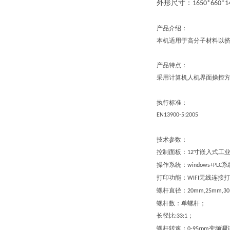
外形尺寸：
1650*660*
产品介绍：
本机适用于高分子材料以
产品特点：
采用计算机人机界面操控
执行标准：
EN13900-5:2005
技术参数：
控制面板：
寸嵌入式工
12
操作系统：
系
windows+PLC
打印功能：
无线连接打
WIFI
螺杆直径：
20mm,25mm,3
螺杆数：单螺杆；
长径比
；
:33:1
螺杆转速：
变频调
0-95rpm