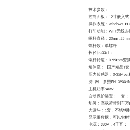
技术参数：
控制面板：
寸嵌入式
12
操作系统：
windows+PL
打印功能：
无线连
WIFI
螺杆直径：
20mm,25m
螺杆数：单螺杆；
长径比
；
:33:1
螺杆转速：
变
0-95rpm
熔体泵：
国产精品
套
1
压力传感器：
0-35Mpa
滤
网：参照
EN13900-5
主机功率
:4KW
自动保护装置：一套；
垫脚：高载荷带刹车万
大漏斗：
套，不锈钢
1
显示屏数据：可以实时
电源：
，
千瓦；
380V
4