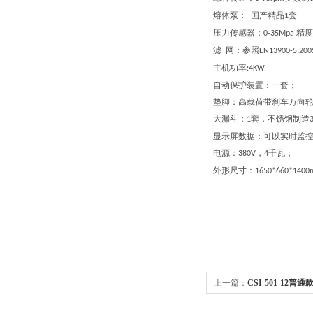
熔体泵： 国产精品
套
1
压力传感器：
精度
0-35Mpa
滤 网：参照
EN13900-5:200
主机功率
:4KW
自动保护装置：一套；
垫脚：高载荷带刹车万向
大漏斗：
套，不锈钢制造
1
显示屏数据：可以实时监
电源：
，
千瓦；
380V
4
外形尺寸：
1650*660*140
上一篇：
CSI-501-12
海程斯