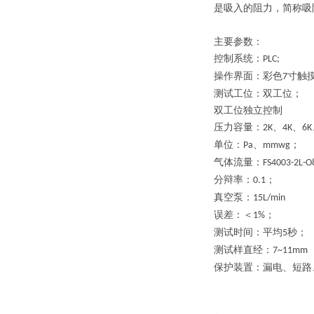
是吸入的阻力，简称吸
主要参数：
控制系统：
PLC;
操作界面：彩色
寸触
7
测试工位：双工位；
双工位独立控制
压力容量：
、
、
2K
4K
6K
单位：
、
；
Pa
mmwg
气体流量：
FS4003-2L-
分辩率：
；
0.1
真空泵：
15L/min
误差：＜
；
1%
测试时间：平均
秒；
5
测试样直经：
7~11mm
保护装置：漏电、短路