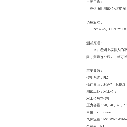
主要用途：
香烟吸阻测试仪
烟支吸
/
适用标准：
、
ISO 6565
GB/T 22838.
测试原理：
当在卷烟上模拟人的吸
阻，测量这个压力，就可
主要参数：
控制系统：
PLC;
操作界面：彩色
寸触摸屏
7
测试工位：双工位；
双工位独立控制
压力容量：
、
、
、
2K
4K
6K
1
单位：
、
；
Pa
mmwg
气体流量：
FS4003-2L-O8-
分辩率：
；
0.1