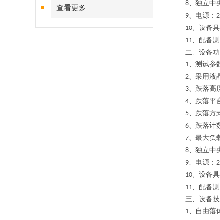
、独立中
8
查看更多
、电源：
9
2
、设备具
10
、配备测
11
二、设备功
、测试参
1
、采用液
2
、跌落高
3
、跌落平
4
、跌落方
5
、跌落计
6
、最大负
7
、独立中
8
、电源：
9
2
、设备具
10
、配备测
11
三、设备技
、自由落
1