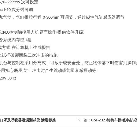
数
次可设定
:0~999999
率
次分钟可调
:1-10
动
气动，气缸推拉行程
可调节，通过磁性气缸感应器调节
:
0-300mm
式
控制触摸屏人机界面操作
提供软件升级
:PLC
(
)
储
系统内存或
盘
:
U
成方式
在计算机上生成报告
:
止试样破裂断裂二次冲击的措施
机台与控制柜采用分离式，可放于较安全处，防止物体落下时伤害到操作
采用实心底座
防止冲击时产生跳动或能量衰减振动等
,
220V 50Hz
I口罩及呼吸器泄漏测试仪 满足标准
下一篇：
CSI-Z323轮椅车摆锤冲击