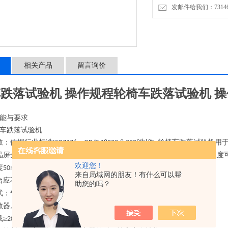
发邮件给我们：7314646
相关产品
留言询价
跌落试验机 操作规程
轮椅车跌落试验机 
能与要求
车跌落试验机
数：依据行业标准
、
制作
轮椅车跌落试验机用
ISO7176
GB/T 18029.8-2008
,
晶屏全自动控制，可设置跌落次数。到达设定的次数自动停机。测试速度
欢迎您！
度
±
；
50mm
5mm
来自局域网的朋友！有什么可以帮
台应不小于
米；
1.2*1.3
助您的吗？
式：气动
电磁铁；
+
数器。跌落次数
可设置，
1-999999
载≥
。
200KG