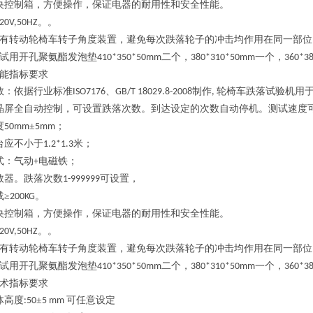
央控制箱，方便操作，保证电器的耐用性和安全性能。
。。
20V,50HZ
有转动轮椅车转子角度装置，避免每次跌落轮子的冲击均作用在同一部位
试用开孔聚氨酯发泡垫
二个，
一个，
410*350*50mm
380*310*50mm
360*3
能指标要求
数：依据行业标准
、
制作
轮椅车跌落试验机用
ISO7176
GB/T 18029.8-2008
,
晶屏全自动控制，可设置跌落次数。到达设定的次数自动停机。测试速度
度
±
；
50mm
5mm
台应不小于
米；
1.2*1.3
式：气动
电磁铁；
+
数器。跌落次数
可设置，
1-999999
载≥
。
200KG
央控制箱，方便操作，保证电器的耐用性和安全性能。
。。
20V,50HZ
有转动轮椅车转子角度装置，避免每次跌落轮子的冲击均作用在同一部位
试用开孔聚氨酯发泡垫
二个，
一个，
410*350*50mm
380*310*50mm
360*3
术指标要求
体高度
±
可任意设定
:50
5 mm