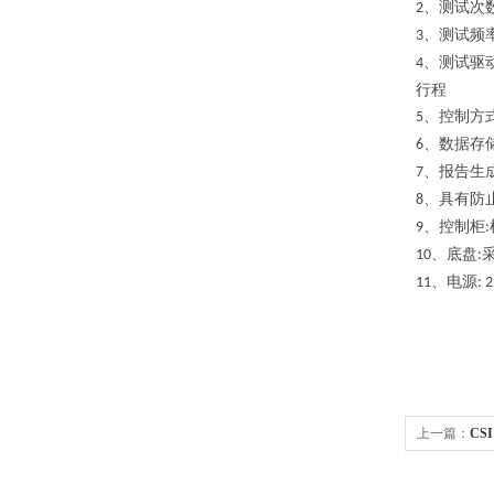
、测试次
2
、测试频
3
、测试驱
4
行程
、控制方
5
、数据存
6
、报告生
7
、具有防
8
、控制柜
9
:
、底盘
10
:
、电源
11
: 
上一篇：
CS