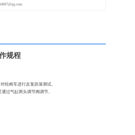
97@qq.com
操作规程
于对轮椅车进行反复跌落测试。
可通过气缸两头调节阀调节。