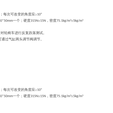
；每次可改变的角度应≥
°
10
一个；硬度
±
，密度
³±
³
80*50mm
315N
15N
75.1kg/m
5kg/m
于对轮椅车进行反复跌落测试。
可通过气缸两头调节阀调节。
；每次可改变的角度应≥
°
10
一个；硬度
±
，密度
³±
³
80*50mm
315N
15N
75.1kg/m
5kg/m