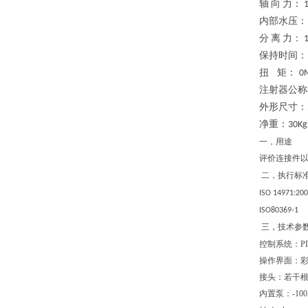
轴
向
力：
1
内部水压：
分
离
力：
1
保持时间：
扭
矩：
0
注射器公称
外形尺寸：
净重：
30K
一，
用途
评价连接件
二，
执行标
ISO 14971:20
ISO80369-1
三，
技术参
控制系统：P
操作界面：彩
接头：若干
内置泵：-100