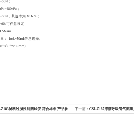
；
~50N
；
kPa~400kPa
，其速率为
；
~50N
10 N/s
可任意设定；
~60s
-1.5N•m
容量：
任意选择。
1mL~60mL
00*385*220 (mm)
I-Z183滤料过滤性能测试仪 符合标准 产品参
下一篇：
CSI-Z187浮潜呼吸管气流