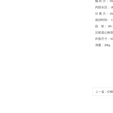
轴
向
力：
1N
内部水压：
0
分
离
力：
1N
保持时间：
1
扭
矩：
0N
注射器公称
外形尺寸：
5
净重：
30Kg
上一篇：
CS
数