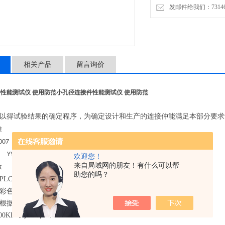
发邮件给我们：7314646
相关产品
留言询价
性能测试仪 使用防范
小孔径连接件性能测试仪 使用防范
以得
试
验结果的确定程序，为确定设计和生产的连接仲能满足本部分要求
准
-
2007 YY/T 0316
2016
YY/T0916.20
欢迎您！
来自局域网的朋友！有什么可以帮
数
助您的吗？
PLC
控制；
彩色触摸屏
7
寸，中英文切换；
根据不同产品选择；
100KPA
到
；
600kpa