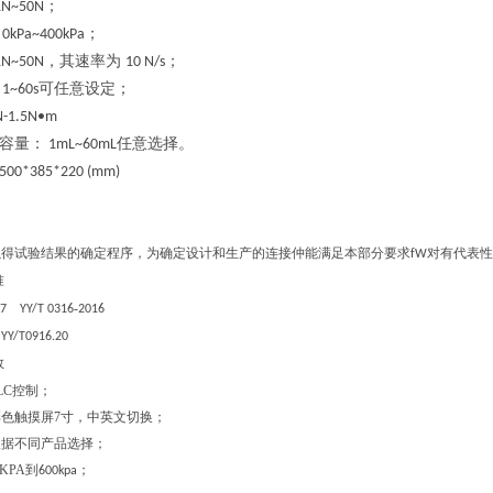
；
N~50N
；
0kPa~400kPa
，其速率为
；
N~50N
10 N/s
可任意设定；
1~60s
N-1.5N•m
容量：
任意选择。
1mL~60mL
500*385*220 (mm)
g
以得
试
验结果的确定程序，为确定设计和生产的连接仲能满足本部分要求
对有代表性
fW
准
-
07 YY/T 0316
2016
YY/T0916.20
数
LC控制；
色触摸屏7寸，中英文切换；
根据不同产品选择；
KPA到
；
600kpa