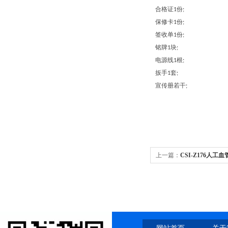
合格证
份
1
;
保修卡
份
1
;
签收单
份
1
;
铭牌
块
1
;
电源线
根
1
;
扳手
套
1
;
宣传册若干
;
上一篇：
CSI-Z176人
程