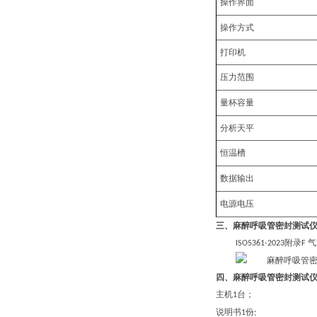
操作界面
操作方式
打印机
压力范围
量杯
容量
分析天平
恒温槽
数据输出
电源电压
三、
麻醉呼吸管密封测试
附录
气
ISO5361-2023
F
四、
麻醉呼吸管密封测试
主机
台；
1
说明书
份
1
;