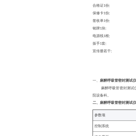
合格证
份
1
;
保修卡
份
1
;
签收单
份
1
;
铭牌
块
1
;
电源线
根
1
;
扳手
套
1
;
宣传册若干
;
一、
麻醉呼吸管密封测试
‌麻醉呼吸管密封测
院设备科。
二、
麻醉呼吸管密封测试
参数项
控制系统