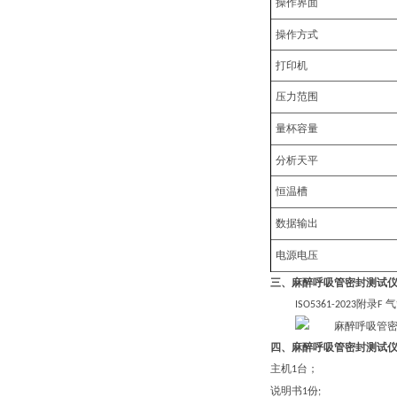
操作界面
操作方式
打印机
压力范围
量杯
容量
分析天平
恒温槽
数据输出
电源电压
三、
麻醉呼吸管密封测试
附录
气
ISO5361-2023
F
四、
麻醉呼吸管密封测试
主机
台；
1
说明书
份
1
;