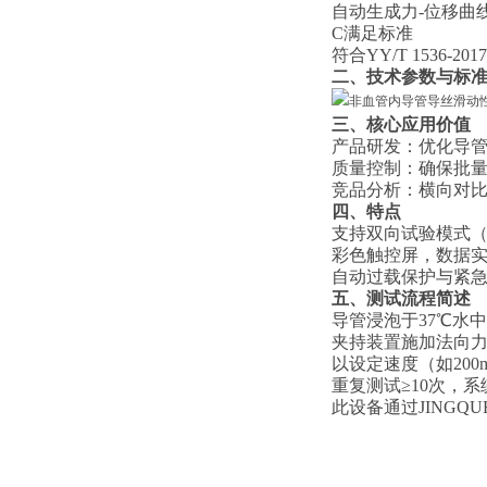
自动生成力-位移曲
C满足标准
符合YY/T 1536-2017
二、技术参数与标
三、核心应用价值
‌产品研发‌：优化导
‌质量控制‌：确保
‌竞品分析‌：横向
四、
特点
支持‌双向试验模式‌
彩色
触控屏，数据实
自动过载保护与紧急
五、测试流程简述
导管浸泡于37℃水中
夹持装置施加法向力（
以设定速度（如200
重复测试≥10次，系
此设备通过JING