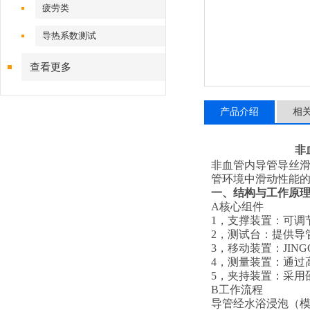
疲劳类
导热系数测试
查看更多
产品介绍
相
非
非血管内导管导丝滑
管环境中滑动性能
一、结构与工作原
A
‌核心组件‌
1，
‌支撑装置‌：可
2，
‌测试台‌：提供
3，
‌移动装置‌：JIN
4，
‌测量装置‌：通
5，
‌夹持装置‌：采
B
‌工作流程‌
导管经水浴浸泡（