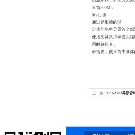
恒温
水
箱：外形
310-28
量筒
500ML
测试
步骤
通过起形接的球
定体的水将导尿管全部
使用夹具夹持导管头端
用时较短者。
若需要，使量筒中液体
上一篇：
CSI-Z282导