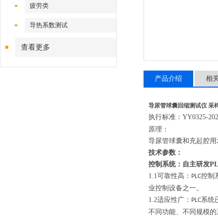
疲劳类
导热系数测试
查看更多
产品介绍
相
导尿管球囊回缩测试仪 采
执行标准：
YY0325-20
原理
：
导尿管球囊和充起腔用
技术参数：
控制系统：自主研发
P
1.1
可靠性高：
控制
PLC
业控制设备之一。
1.2
适应性广：
系统
PLC
不同功能、不同规模的