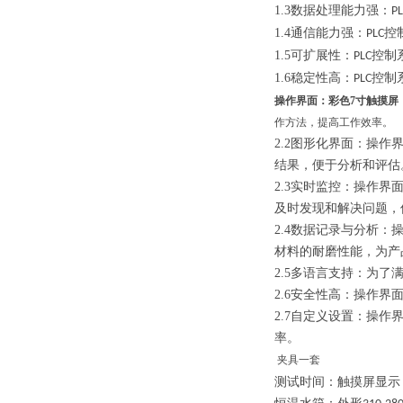
1.3
数据处理能力强：
P
1.4
通信能力强：
控
PLC
1.5
可扩展性：
控制
PLC
1.6
稳定性高：
控制
PLC
操作界面：彩色7寸触摸屏
作方法，提高工作效率。
2.2
图形化界面：
操作
结果，便于分析和评估
2.3
实时监控：操作界
及时发现和解决问题，
2.4
数据记录与分析：
材料的耐磨性能，为产
2.5
多语言支持：为了
2.6
安全性高：操作界
2.7
自定义设置：操作
率。
夹具
一套
测试时间：触摸屏显示