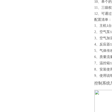
10
、单个的
11
、三级权
12
、可通过
配置清单：
1
、主机
台
1
2
、空气泵
1
3
、空气加
4
、反应器
1
5
、气体传
6
、质量流
7
、温控箱
1
8
、安装使
9
、使用说
控制系统