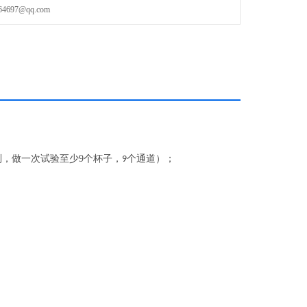
97@qq.com
0℃；
制，做一次试验至少
9
个杯子，
个通道
）
；
9