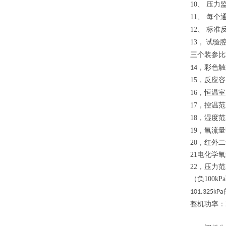
10
、 压力
11
、 每个
12
、 标准
13
，
试验
三个装参比
彩色触
14，
15，
反应容
16，
恒温室
17
，
控温范
18
，
湿度范
19
，
氧流量
20
，
红外二
21
电化学氧
22
，
压力范
（负
100kPa
101.325kPa
整机功率：