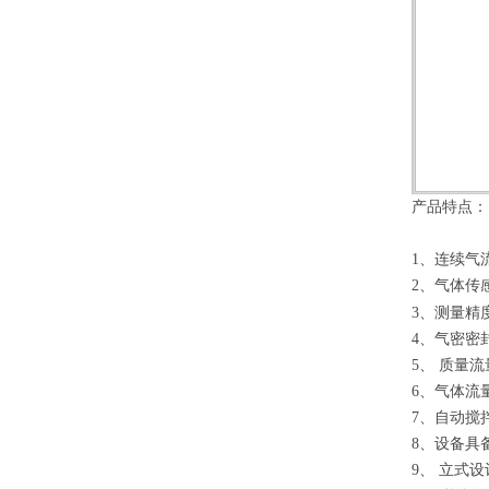
产品特点：
1
、连续气
2
、气体传
3
、测量精
4
、气密密
5
、 质量
6
、气体流
7
、自动搅
8
、设备具
9
、 立式