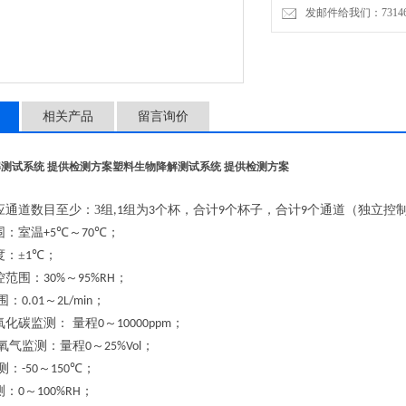
发邮件给我们：7314646
2、温控范围：室温+5℃～7
3、温控精度：±1℃；
相关产品
留言询价
测试系统 提供检测方案
塑料生物降解测试系统 提供检测方案
应通道数目
至少
：
3
组
组为
个杯，合计
个杯子，合计
个通道
（独立
控
,1
3
9
9
围：室温
℃～
℃
；
+5
70
度：±
℃
；
1
控范围：
～
；
30%
95%RH
围：
～
；
0.01
2L/min
氧化碳监测： 量程
～
；
0
10000ppm
学氧气监测：量程
～
；
0
25%Vol
测：
～
℃
；
-50
150
测：
～
；
0
100%RH