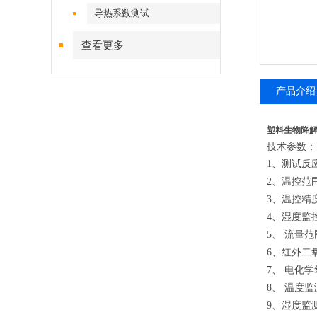
导热系数测试
查看更多
产品介绍
塑料生物降解
技术参数：
1
、测试反
2
、温控范
3
、温控精
4
、湿度监
5
、 流量范
6
、红外二
7
、 电化
8
、 温度监
9
、湿度监