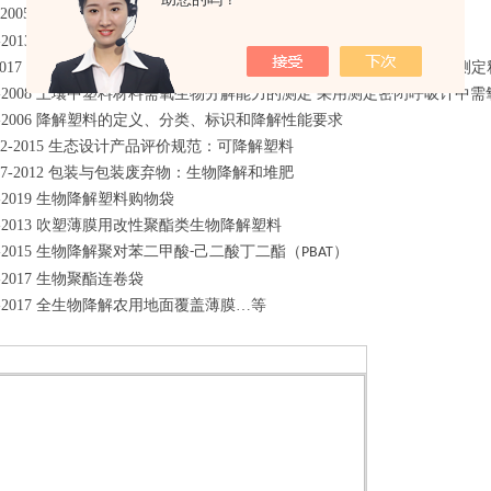
-2005
在定义堆肥化中试条件下塑料材料崩解程度的测定
eqv
-2013
生物基材料中生物基含量测定 液闪计数器法
2017
塑料在高固体份堆肥条件下厌氧生物分解能力的测定，采用分析测定
-2008
土壤中塑料材料需氧生物分解能力的测定 采用测定密闭呼吸计中需
-2006
降解塑料的定义、分类、标识和降解性能要求
.2-2015
生态设计产品评价规范：可降解塑料
.7-2012
包装与包装废弃物：生物降解和堆肥
-2019
生物降解塑料购物袋
-2013
吹塑薄膜用改性聚酯类生物降解塑料
-2015
生物降解聚对苯二甲酸
己二酸丁二酯（
）
-
PBAT
-2017
生物聚酯连卷袋
-2017
全生物降解农用地面覆盖薄膜…等