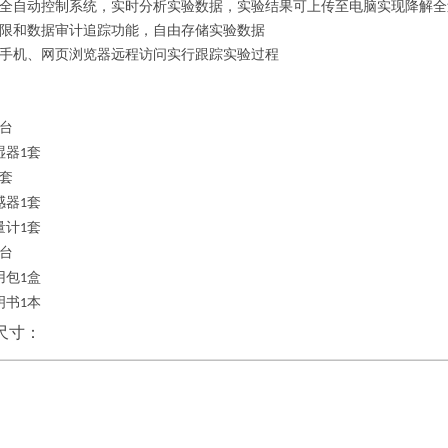
全自动控制系统，实时分析实验数据，实验结果可上传至电脑实现降解全
限和数据审计追踪功能，自由存储实验数据
手机、网页浏览器远程访问实行跟踪实验过程
台
湿器
套
1
套
感器
套
1
量计
套
1
台
用包
盒
1
明书
本
1
尺寸：