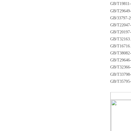
GB/T19811
GB/T29649
GB/33797-
GB/T22047
GB/T20197
GB/T32163
GB/T16716
GB/T38082
GB/T29646
GB/T32366
GB/T33798
GB/T35795