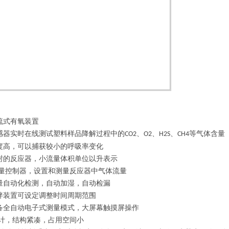
流式有氧装置
感器实时在线测试塑料样品降解过程中的
、
、
、
等气体含量
CO2
O2
H2S
CH4
度高，可以捕获较小的呼吸率变化
封的反应器，小流量体积单位以升表示
流量控制器，设置和测量反应器中气体流量
量自动化检测，自动加湿，自动检漏
拌装置可设定调整时间周期范围
备全自动电子式测量模式，大屏幕触摸屏操作
设计，结构紧凑，占用空间小