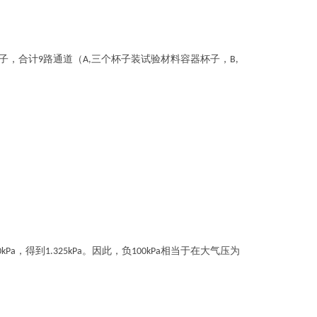
子，合计
路通道（
三个杯子装试验材料容器杯子，
9
A,
B,
，得到
。因此，负
相当于在大气压为
0kPa
1.325kPa
100kPa