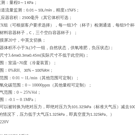
监测：量程
～
；
0
1 KPa
通道流量监测：
～
，精度±
；
0.01
10L/min
1%FS
反应器容积：
毫升（其它体积可选
；
2500
腔
X
组
（
可根据客户要求选择
）
，每一组
3
个
（
杯子
）
检测通道，
每组
9
个杯
材料容器杯子，
，三个空白容器杯子）；
C
摸屏
20
寸，中英文切换
；
器体积不小于
3
(3
个一组，自然状态，供氧堆肥，负压状态
；
L
)
尺寸
3
实际尺寸不低于此空间
)
；
.6mx0.3mx0.45m(
围：室温
~
度（冷凝装置）
；
70
围：
0%RH
、
；
30% ~ 100%RH
范围：
0.01 ~ 1L/min
（其他范围可定制）
；
氧化碳范围：
0 ~ 10000ppm
（其他量程可定制）
；
气范围：
0 ~ 25%Vol
；
围：
-0.1 ~ 0.1MPa
；
可以被转换为绝对压力，即绝对压力为
（标准大气压）减去
101.325kPa
10
的情况下，压力低于大气压
，即真空度为
。）
1.325kPa
1.325kPa
220V