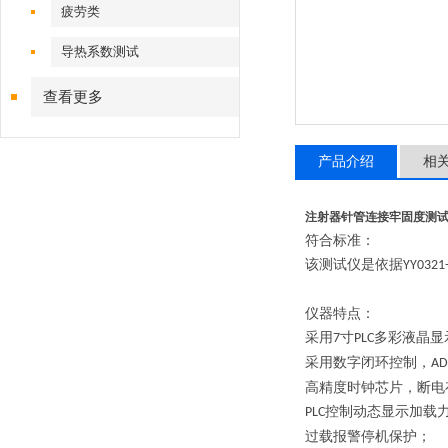
疲劳类
导热系数测试
查看更多
产品介绍
相
注射器针管连接牢固度测试
符合标准
：
该测试仪是依据
YY0321
仪器特点
：
采用
寸
多彩液晶显
7
PLC
采用数字闭环控制，
AD
高精度时钟芯片，断电
控制动态显示加载
PLC
过载报警停机保护；