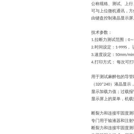
公称规格、测试、上行
可与上位微机通讯，方
由键盘控制液晶显示屏
技术参数
：
拉断力测试范围：
1.
0
时间设定：
，
2.
1-999S
速度设定：
3.
50mm/mi
打印方式： 每次可打
4.
用于测试麻醉包的导管
（
）液晶显示
320*240
显示加载力值；过载报
显示屏上的菜单，机载
断裂力和连接牢固度测
专门用于输液器和注射
断裂力和连接牢固度测