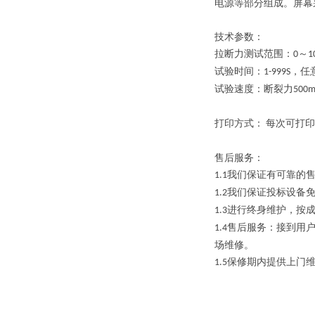
电源等部分组成。屏幕
技术参数：
拉断力测试范围：
～
0
1
试验时间：
，任
1-999S
试验速度：断裂力
500m
打印方式：
每次可打印
售后服务：
我们保证有可靠的
1.1
我们保证投标设备
1.2
进行终身维护，按
1.3
售后服务：接到用
1.4
场维修。
保修期内提供上门
1.5