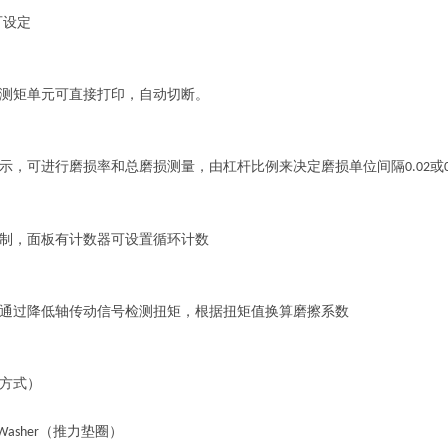
可设定
测矩单元可直接打印，自动切断。
示，可进行磨损率和总磨损测量，由杠杆比例来决定磨损单位间隔
或
0.02
制，面板有计数器可设置循环计数
通过降低轴传动信号检测扭矩，根据扭矩值换算磨擦系数
方式）
（推力垫圈）
 Washer