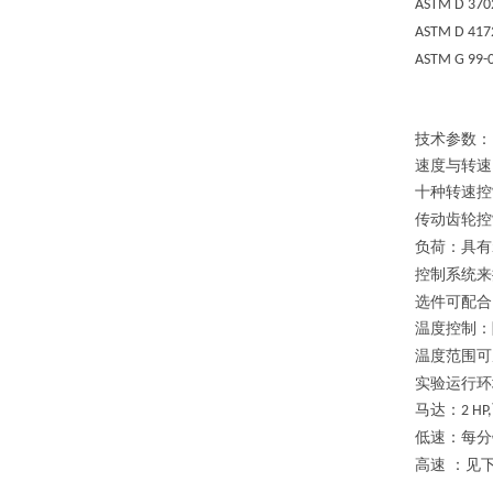
ASTM D 370
ASTM D 417
ASTM G 99-
技术参数：
速度与转速
十种转速控
传动齿轮控
负荷
：
具有
控制系统来
选件可配合
温度控制
：
温度范围可
实验运行环
马达
：
2 HP,
低速：每分
高速
：见