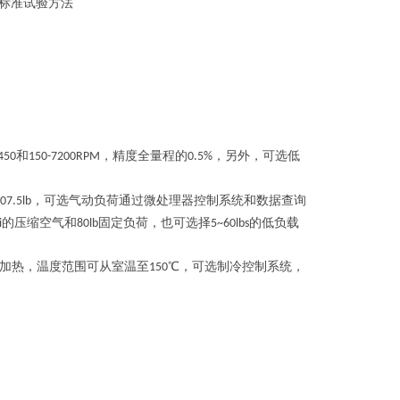
标准试验方法
和
，精度全量程的
，另外，可选低
450
150-7200RPM
0.5%
，可选气动负荷通过微处理器控制系统和数据查询
07.5lb
的压缩空气和
固定负荷，也可选择
的低负载
i
80lb
5~60lbs
加热，温度范围可从室温至
℃，可选制冷控制系统，
150