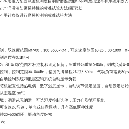
用推力垫圈试验机测定自润滑磨擦接触中材料磨损速率和摩擦系数的
2-94
润滑液防磨损特性的标准试验方法
四球法
2-94
(
)
用针盘仪进行磨损检测的标准试验方法
04
制，双速度范围
，
，可选速度范围
，
，
60-900
100-3600PRM
10-25
80-1800
0-
制速度在
0.1RPM
和
双范围杠杆控制和固定负荷，压重砝码重量
，测试负荷
2:1
10:1
0-80lb
0~8
控制，控制范围
，精度为满量程
或
，气动负荷需要
30~800lbs
2%
5-60lbs
80ps
自动控制系统和数据查询系统自动显示负载
随机配置包括热电偶，数字温度显示，自动调节设定温度，自动设定起始
从室温至
℃
-30
境
：
润滑或无润滑，可选湿度控制选件，压力仓及循环系统
可变速
马达，单向或任意振动，具有高低两种速度
DC
钟
循环，振动角度
20~600
0~90
下表