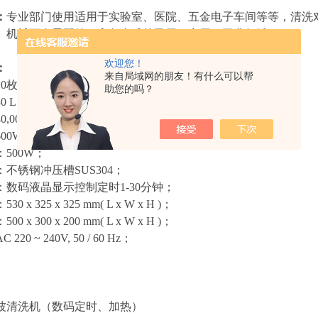
：
专业部门使用适用于实验室、医院、五金电子车间等等，清洗
、机械五金零配件、高尔夫球等民用、商用、工业领域。
欢迎您！
：
来自局域网的朋友！有什么可以帮
10
枚；
助您的吗？
30 L
；
40,000 Hz
；
600W
；
：
500W
；
：不锈钢冲压槽
SUS304
；
：数码液晶显示控制定时
1-30
分钟；
：
530 x 325 x 325 mm( L x W x H )
；
：
500 x 300 x 200 mm( L x W x H )
；
AC 220 ~ 240V, 50 / 60 Hz
；
波清洗机（数码定时、加热）