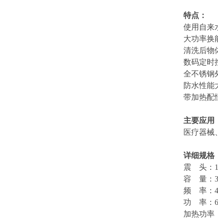
特点：
使用自来
大功率换
清洗后物
数码定时
全不锈钢
防水性能
带加热配
主要应用
医疗器械
详细规格
震 头：
容 量：
频 率：
功 率：
加热功率