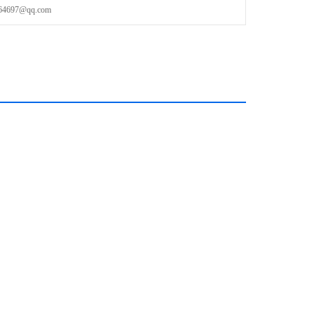
97@qq.com
清洗剂或者无腐溶剂清洗；
眼观察到；