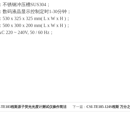
：不锈钢冲压槽
SUS304
；
：数码液晶显示控制定时
1-30
分钟；
：
530 x 325 x 325 mm( L x W x H )
；
：
500 x 300 x 200 mm( L x W x H )
；
AC 220 ~ 240V, 50 / 60 Hz
；
I-TE183程斯原子荧光光度计测试仪操作简洁
下一篇：
CSI-TE185-124S程斯 
测定仪测试仪