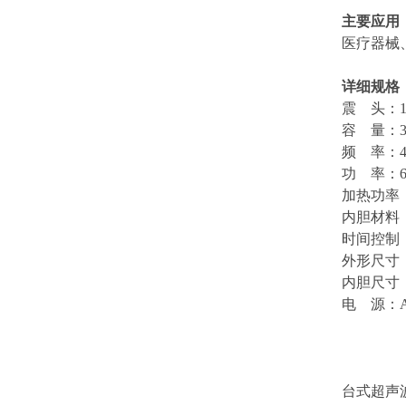
主要应用
医疗器械
详细规格
震
头：
容
量：
频
率：
功
率：
加热功率
内胆材料
时间控制
外形尺寸
内胆尺寸
电
源：
台式超声