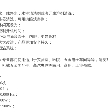
水、纯净水；水性清洗剂或者无腐溶剂清洗；
能器清洗，可用肉眼观察到；
体闪亮发光；
控制开机时间；
外壳与隔音盖子、内胆，更显高档；
大大改进，产品更加安全持久；
恒温系统；
：
专业部门使用适用于实验室、医院、五金电子车间等等，清洗
、机械五金零配件、高尔夫球等民用、商用、工业领域。
：
10
枚；
30 L
；
40,000 Hz
；
600W
；
：
500W
；