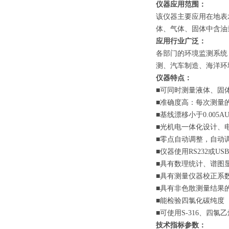
仪器应用范围：
该仪器主要应用在地表
体、气体、固体中含油
应用行业广泛：
各部门的环境监测系统
测、汽车制造、海洋环
仪器特点：
■可同时测量液体、固
■准确度高：每次测量的
■基线漂移小于0.005AU/
■光机电一体化设计、
■零点自动调整，自动
■仪器使用RS232或U
■具有数理统计、谱图
■具有测量仪器校正系
■具有非色散测量结果
■能检验四氯化碳纯度
■可使用S-316、四
技术指标参数：