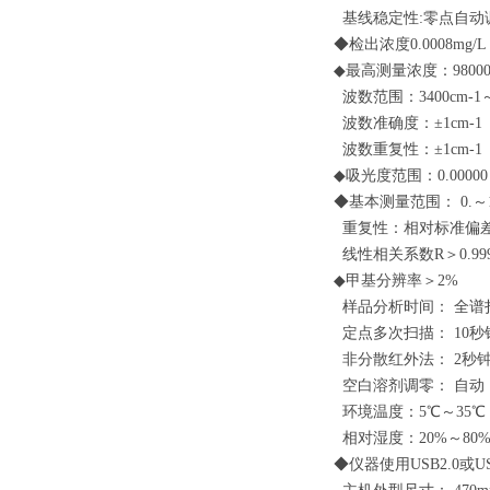
基线稳定性:零点自动
◆检出浓度0.0008mg
◆最高测量浓度：9800
波数范围：3400cm-1～2
波数准确度：±1cm-1
波数重复性：±1cm-1
◆吸光度范围：0.00000
◆基本测量范围： 0.～
重复性：相对标准偏差RS
线性相关系数R＞0.99
◆甲基分辨率＞2%
样品分析时间： 全谱扫
定点多次扫描： 10秒
非分散红外法： 2秒
空白溶剂调零： 自动
环境温度：5℃～35℃
相对湿度：20%～80
◆仪器使用USB2.0或U