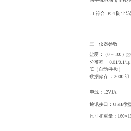
向手机电脑传输数
11.符合 IP54 防
三、仪器参数
：
盐度
：（
0
~
100
）
pp
分辨率
：
0.01/0.1/1
℃（自动/手动）
数据储存
：
2000 组
电源
：
12V1A
通讯接口：
USB/
尺寸和重量：
160×
1