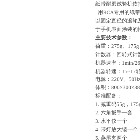
纸带耐磨试验机依据标准
用RCA专用的纸带
以固定直径的滚轮
于手机表面涂装的
主要技术参数：
荷重：275g、175g
计数器：回转式计
机器速率：1min/26
机器转速：1
5
~17
转
电源：220V、50
体积：800×300×
标准配备：
1. 减重码55g
，
17
2. 六角扳手一套
3. 水平仪一个
4. 带灯放大镜一个
5. 燕尾夹两个