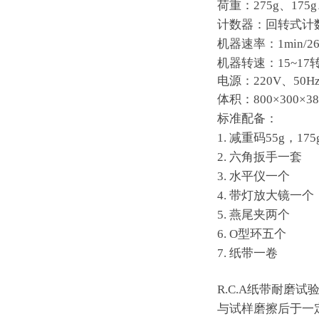
荷重：
275g、175
计数器：回转式计
机器速率：
1min/
机器转速：
1
5
~17
电源：
220V、50
体积：
800×300
标准配备：
1. 减重码55g
，
17
2. 六角扳手一套
3. 水平仪一个
4. 带灯放大镜一个
5. 燕尾夹两个
6. O型环五个
7. 纸带一卷
R.C.A纸带耐
与试样磨擦后于一